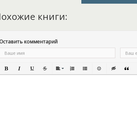
охожие книги:
Оставить комментарий
Полужирный
Курсив
Подчеркнутый
Зачеркнутый
Выравнивание
Нумерованный список
Маркированный список
Вставить смайлик
Вставка скры
Вставк
В