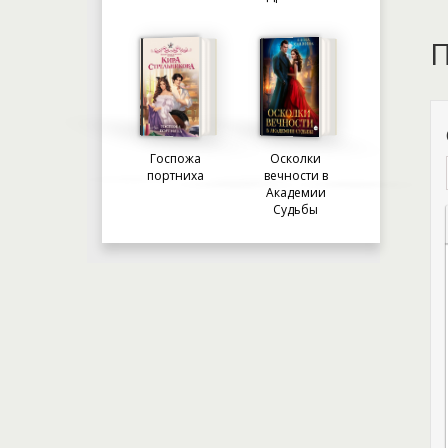
П
Госпожа
Осколки
портниха
вечности в
Академии
Судьбы