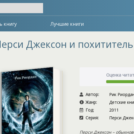
ь книгу
Лучшие книги
ерси Джексон и похитител
Оценка чита
Автор:
Рик Риорда
Жанр:
Детские кни
Год:
2011
Серия:
Перси Джек
Перси Джексон – обыкнов