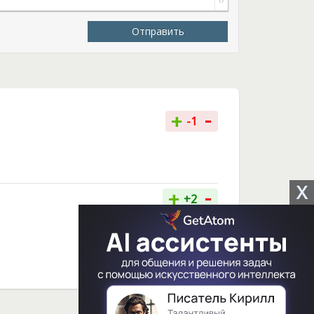
Отправить
-
+
-1
X
-
+
+2