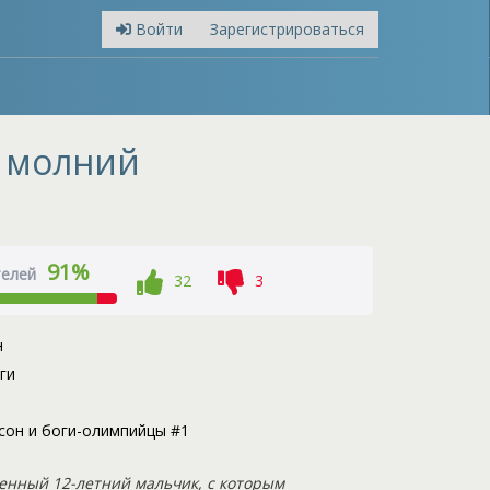
Войти
Зарегистрироваться
ь молний
91%
телей
32
3
н
ги
сон и боги-олимпийцы #1
енный 12-летний мальчик, с которым