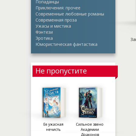
Попаданцы
Приключения: прочее
Современные любовные романы
Современная проза
Ужасы и мистика
Фэнтези
Эротика
За
Юмористическая фантастика
Не пропустите
Ее ужасная
Сильное звено
нечисть
Академии
Драконов