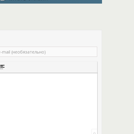
того текста
а цитаты
ставка спойлера
0