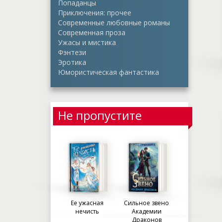
Попаданцы
Приключения: прочее
Современные любовные романы
Современная проза
Ужасы и мистика
Фэнтези
Эротика
Юмористическая фантастика
Не пропустите
Ее ужасная
Сильное звено
нечисть
Академии
Драконов