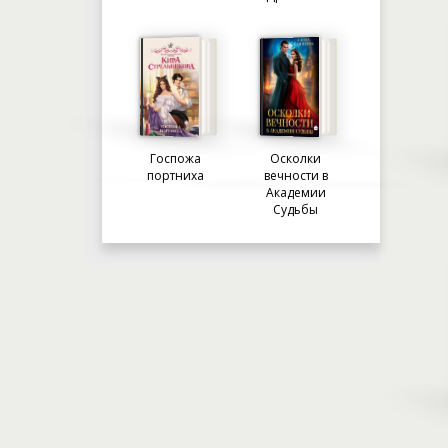
Госпожа
Осколки
портниха
вечности в
Академии
Судьбы