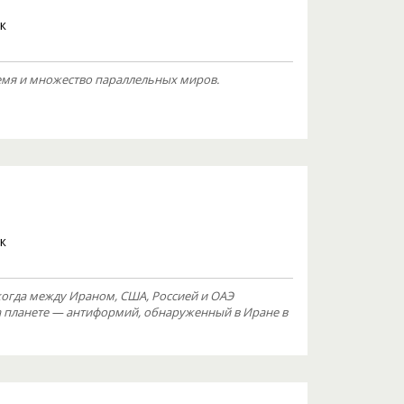
к
ремя и множество параллельных миров.
к
 когда между Ираном, США, Россией и ОАЭ
а планете — антиформий, обнаруженный в Иране в