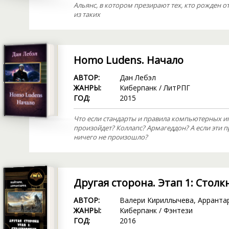
Альянс, в котором презирают тех, кто рожден от
из таких
Homo Ludens. Начало
АВТОР:
Дан Лебэл
ЖАНРЫ:
Киберпанк
/
ЛитРПГ
ГОД:
2015
Что если стандарты и правила компьютерных иг
произойдет? Коллапс? Армагеддон? А если эти
ничего не произошло?
Другая сторона. Этап 1: Стол
АВТОР:
Валери Кириллычева
,
Арранта
ЖАНРЫ:
Киберпанк
/
Фэнтези
ГОД:
2016