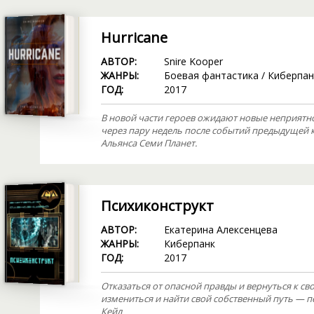
Hurricane
АВТОР:
Snire Kooper
ЖАНРЫ:
Боевая фантастика
/
Киберпан
ГОД:
2017
В новой части героев ожидают новые неприятн
через пару недель после событий предыдущей 
Альянса Семи Планет.
Психиконструкт
АВТОР:
Екатерина Алексенцева
ЖАНРЫ:
Киберпанк
ГОД:
2017
Отказаться от опасной правды и вернуться к св
измениться и найти свой собственный путь — 
Кейл