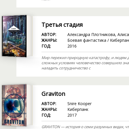
Третья стадия
АВТОР:
Александра Плотникова
,
Алиса
ЖАНРЫ:
Боевая фантастика
/
Киберпан
ГОД:
2016
Мир пережил природную катастрофу, и людям д
сложных условиях человечество совершило зна
наладить сотрудничество с
Graviton
АВТОР:
Snire Kooper
ЖАНРЫ:
Киберпанк
ГОД:
2017
GRAVITON — история о семи разумных видах, ч