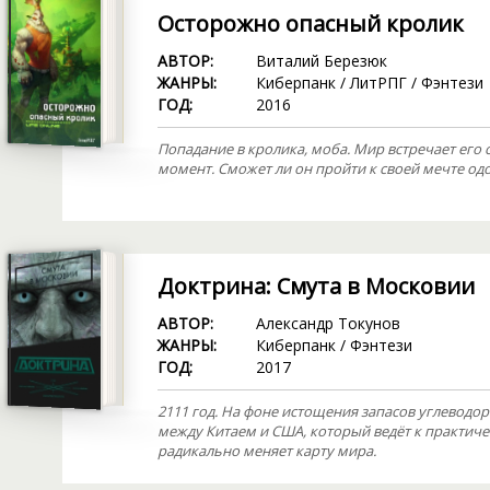
Осторожно опасный кролик
АВТОР:
Виталий Березюк
ЖАНРЫ:
Киберпанк
/
ЛитРПГ
/
Фэнтези
ГОД:
2016
Попадание в кролика, моба. Мир встречает его 
момент. Сможет ли он пройти к своей мечте одо
Доктрина: Смута в Московии
АВТОР:
Александр Токунов
ЖАНРЫ:
Киберпанк
/
Фэнтези
ГОД:
2017
2111 год. На фоне истощения запасов углевод
между Китаем и США, который ведёт к практич
радикально меняет карту мира.