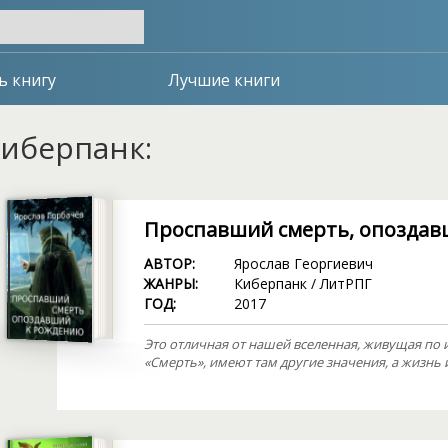
ь книгу
Лучшие книги
иберпанк:
Проспавший смерть, опоздав
АВТОР:
Ярослав Георгиевич
ЖАНРЫ:
Киберпанк
/
ЛитРПГ
ГОД:
2017
Это отличная от нашей вселенная, живущая по и
«Смерть», имеют там другие значения, а жизнь и