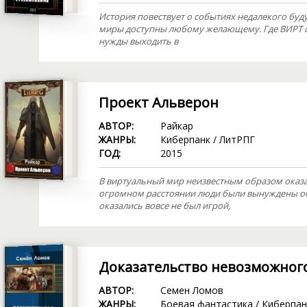
История повествует о событиях недалекого буду
миры доступны любому желающему. Где ВИРТ ст
нужды выходить в
Проект Альверон
АВТОР:
Райкар
ЖАНРЫ:
Киберпанк
/
ЛитРПГ
ГОД:
2015
В виртуальный мир неизвестным образом оказ
огромном расстоянии люди были вынуждены объ
оказались вовсе не был игрой,
Доказательство невозможног
АВТОР:
Семен Ломов
ЖАНРЫ:
Боевая фантастика
/
Киберпан