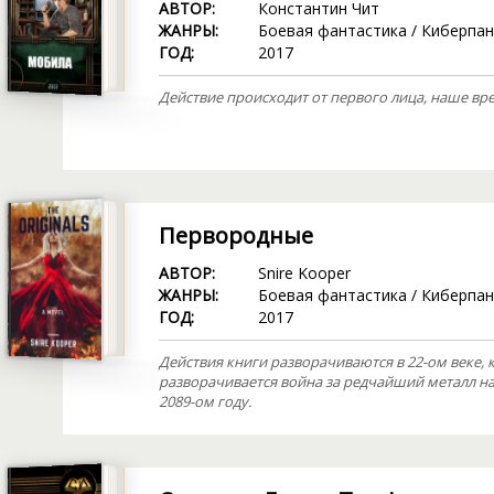
АВТОР:
Константин Чит
ЖАНРЫ:
Боевая фантастика
/
Киберпан
ГОД:
2017
Действие происходит от первого лица, наше в
Первородные
АВТОР:
Snire Kooper
ЖАНРЫ:
Боевая фантастика
/
Киберпан
ГОД:
2017
Действия книги разворачиваются в 22-ом веке,
разворачивается война за редчайший металл н
2089-ом году.