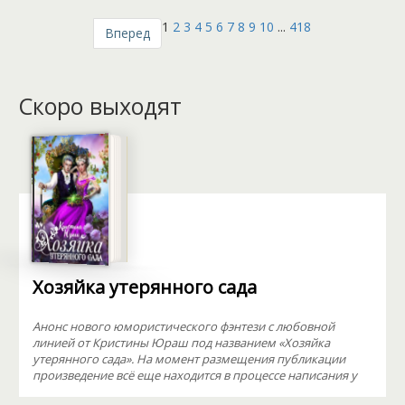
1
2
3
4
5
6
7
8
9
10
...
418
Вперед
Скоро выходят
Хозяйка утерянного сада
Анонс нового юмористического фэнтези с любовной
линией от Кристины Юраш под названием «Хозяйка
утерянного сада». На момент размещения публикации
произведение всё еще находится в процессе написания у