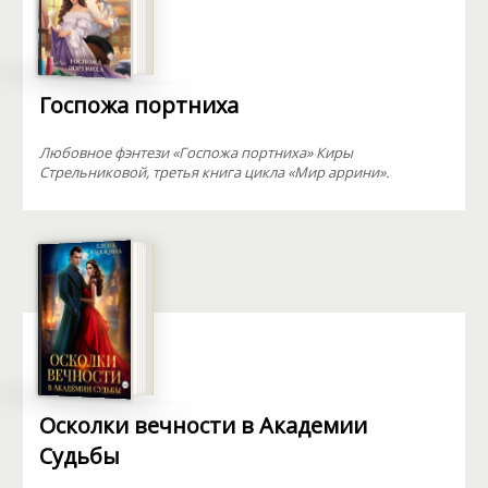
Госпожа портниха
Любовное фэнтези «Госпожа портниха» Киры
Стрельниковой, третья книга цикла «Мир аррини».
Осколки вечности в Академии
Судьбы