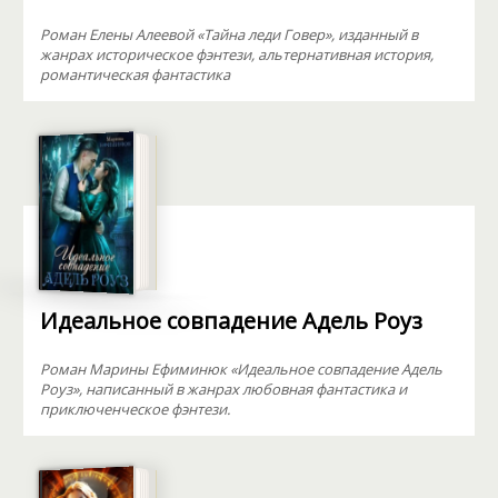
Роман Елены Алеевой «Тайна леди Говер», изданный в
жанрах историческое фэнтези, альтернативная история,
романтическая фантастика
Идеальное совпадение Адель Роуз
Роман Марины Ефиминюк «Идеальное совпадение Адель
Роуз», написанный в жанрах любовная фантастика и
приключенческое фэнтези.