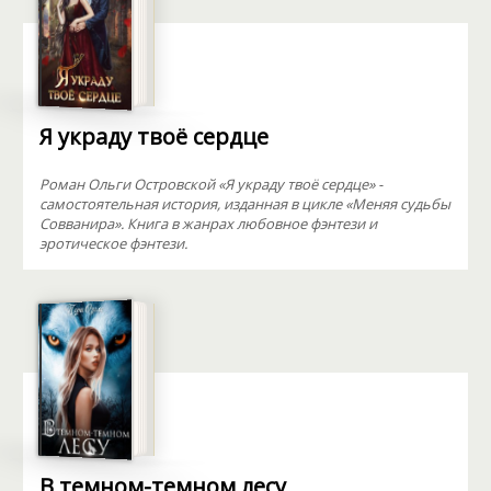
Я украду твоё сердце
Роман Ольги Островской «Я украду твоё сердце» -
самостоятельная история, изданная в цикле «Меняя судьбы
Совванира». Книга в жанрах любовное фэнтези и
эротическое фэнтези.
В темном-темном лесу