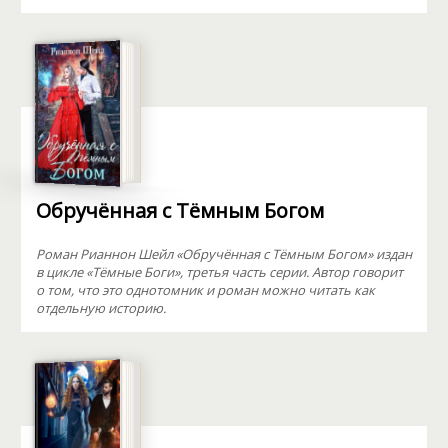
Обручённая с Тёмным Богом
Роман Рианнон Шейл «Обручённая с Тёмным Богом» издан
в цикле «Тёмные Боги», третья часть серии. Автор говорит
о том, что это однотомник и роман можно читать как
отдельную историю.