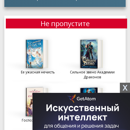
Не пропустите
Ее ужасная нечисть
Сильное звено Академии
Драконов
X
Госпожа портниха
Осколки вечности в
Академии Судьбы