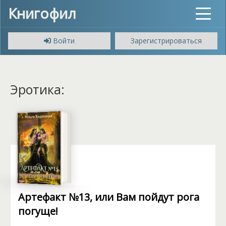
Книгофил
Toggle
navigat
Войти
Зарегистрироваться
Эротика:
Артефакт №13, или Вам пойдут рога
погуще!