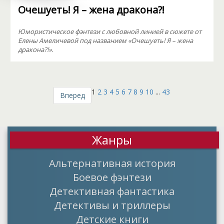
Очешуеть! Я – жена дракона?!
Юмористическое фэнтези с любовной линией в сюжете от
Елены Амеличевой под названием «Очешуеть! Я – жена
дракона?!».
1
2
3
4
5
6
7
8
9
10
...
43
Вперед
Жанры
Альтернативная история
Боевое фэнтези
Детективная фантастика
Детективы и триллеры
Детские книги