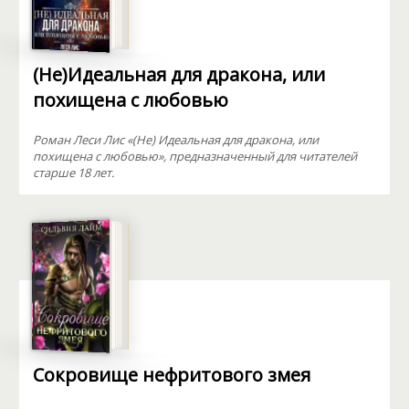
(Не)Идеальная для дракона, или
похищена с любовью
Роман Леси Лис «(Не) Идеальная для дракона, или
похищена с любовью», предназначенный для читателей
старше 18 лет.
Сокровище нефритового змея