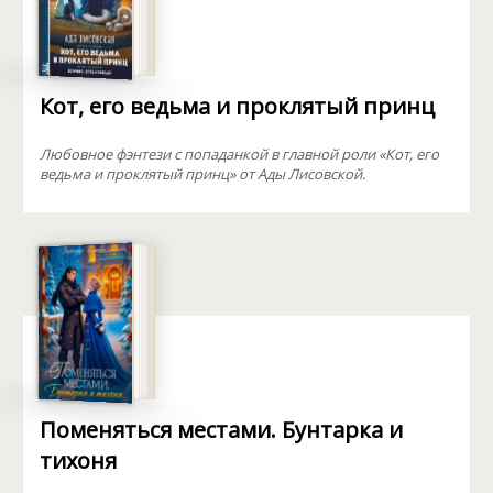
Кот, его ведьма и проклятый принц
Любовное фэнтези с попаданкой в главной роли «Кот, его
ведьма и проклятый принц» от Ады Лисовской.
Поменяться местами. Бунтарка и
тихоня