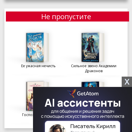
Не пропустите
Ее ужасная нечисть
Сильное звено Академии
Драконов
X
Госпожа портниха
Осколки вечности в
Академии Судьбы