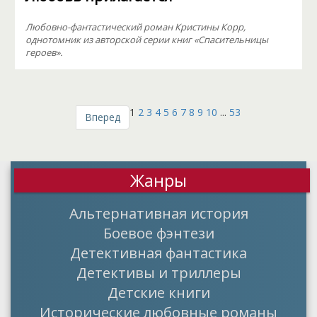
Любовно-фантастический роман Кристины Корр,
однотомник из авторской серии книг «Спасительницы
героев».
1
2
3
4
5
6
7
8
9
10
...
53
Вперед
Жанры
Альтернативная история
Боевое фэнтези
Детективная фантастика
Детективы и триллеры
Детские книги
Исторические любовные романы