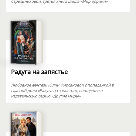
Стрельниковой, третья книга цикла «Мир аррини».
Радуга на запястье
Любовное фэнтези Юлии Фирсановой с попаданкой в
главной роли «Радуга на запястье», вошедшее в
издательскую серию «Другие миры».