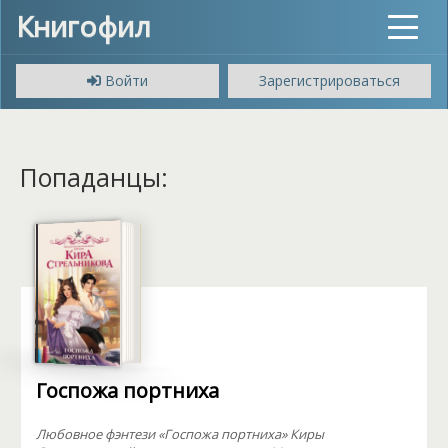
Книгофил
Toggle
navigat
Войти
Зарегистрироваться
Попаданцы:
Госпожа портниха
Любовное фэнтези «Госпожа портниха» Киры