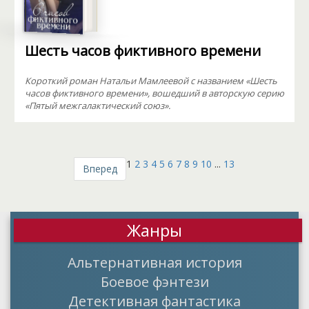
Шесть часов фиктивного времени
Короткий роман Натальи Мамлеевой с названием «Шесть
часов фиктивного времени», вошедший в авторскую серию
«Пятый межгалактический союз».
1
2
3
4
5
6
7
8
9
10
...
13
Вперед
Жанры
Альтернативная история
Боевое фэнтези
Детективная фантастика