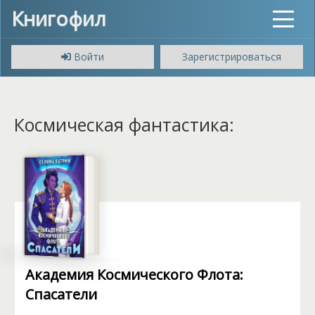
Книгофил
Toggle
navigat
Войти
Зарегистрироваться
Космическая фантастика:
Академия Космического Флота:
Спасатели