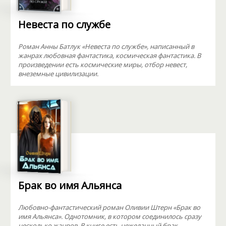
Невеста по службе
Роман Анны Батлук «Невеста по службе», написанный в
жанрах любовная фантастика, космическая фантастика. В
произведении есть космические миры, отбор невест,
внеземные цивилизации.
Брак во имя Альянса
Любовно-фантастический роман Оливии Штерн «Брак во
имя Альянса». Однотомник, в котором соединилось сразу
несколько жанров. В книге есть нежеланный брак,