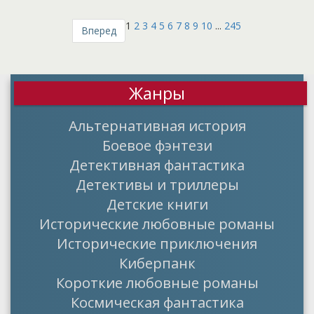
1
2
3
4
5
6
7
8
9
10
...
245
Вперед
Жанры
Альтернативная история
Боевое фэнтези
Детективная фантастика
Детективы и триллеры
Детские книги
Исторические любовные романы
Исторические приключения
Киберпанк
Короткие любовные романы
Космическая фантастика