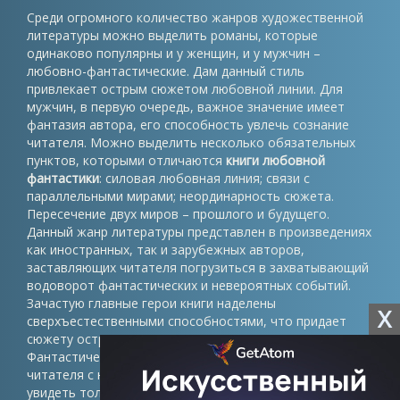
Среди огромного количество жанров художественной
литературы можно выделить романы, которые
одинаково популярны и у женщин, и у мужчин –
любовно-фантастические. Дам данный стиль
привлекает острым сюжетом любовной линии. Для
мужчин, в первую очередь, важное значение имеет
фантазия автора, его способность увлечь сознание
читателя. Можно выделить несколько обязательных
пунктов, которыми отличаются
книги любовной
фантастики
: силовая любовная линия; связи с
параллельными мирами; неординарность сюжета.
Пересечение двух миров – прошлого и будущего.
Данный жанр литературы представлен в произведениях
как иностранных, так и зарубежных авторов,
заставляющих читателя погрузиться в захватывающий
водоворот фантастических и невероятных событий.
Зачастую главные герои книги наделены
X
сверхъестественными способностями, что придает
сюжету остроту и приводит к неожиданным развязкам.
Фантастический мир магии и волшебства знакомит
читателя с невероятными мирами, которые можно
увидеть только в воображении. Представленный жанр