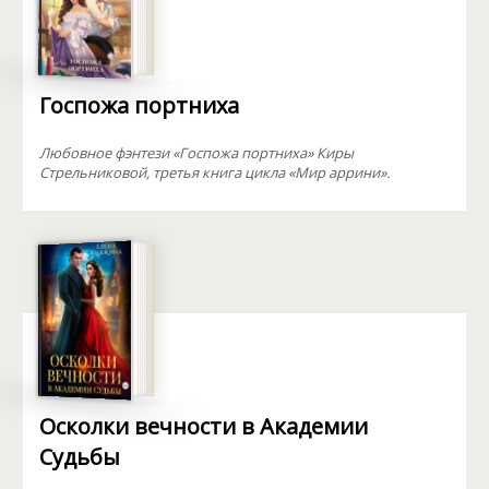
Госпожа портниха
Любовное фэнтези «Госпожа портниха» Киры
Стрельниковой, третья книга цикла «Мир аррини».
Осколки вечности в Академии
Судьбы