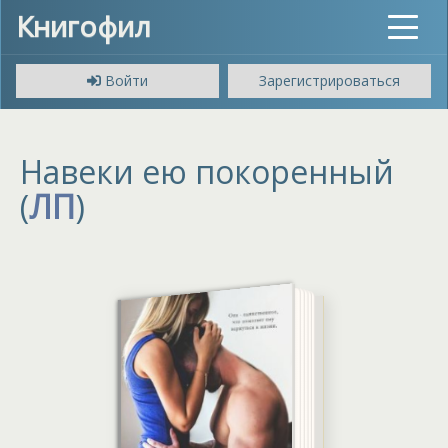
Книгофил
Toggle
navigat
Войти
Зарегистрироваться
Навеки ею покоренный
(
ЛП
)