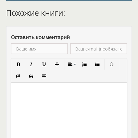
Похожие книги:
Оставить комментарий
Полужирный
Курсив
Подчеркнутый
Зачеркнутый
Выравнивание
Нумерованный список
Маркированный спис
Вставить смай
Вставка скрытого текста
Вставка цитаты
Вставка спойлера