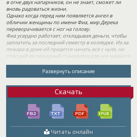
в огне двух напарников, он не знает, сможет ли
вновь радоваться жизни.
Однако когда перед ним появляется ангел в
обличии женщины по имени Фиа, мир Дерека
переворачивается с ног на голову.
Фиа усердно работает, откладывая деньги, чтобы
заплатить за последний семестр в колледже. Из-за
пожара в доме ей придется начать все с нуля, но
спасший ее пожарный становится для нее намного
большим, чем она могла даже представить.
Один лишь раз подержав Фиа в своих руках, Дерек
Развернуть описание
понимает, что уже не отпустит ее никогда. Потому
что, когда ты держишь в руках свое «навсегда»,
остальное не имеет значения.
Скачать
Читать онлайн