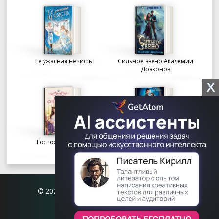
Ее ужасная нечисть
Сильное звено Академии
Драконов
X
Госпожа портниха
Осколки вечности в
Академии Судьбы
© 2026 Книгофил.орг | contact@knigofil.org