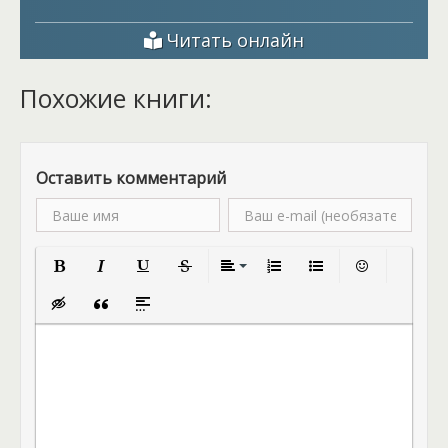
Читать онлайн
Похожие книги:
Оставить комментарий
Полужирный
Курсив
Подчеркнутый
Зачеркнутый
Выравнивание
Нумерованный список
Маркированный спис
Вставить смай
Вставка скрытого текста
Вставка цитаты
Вставка спойлера