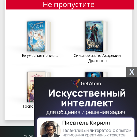
Не пропустите
Ее ужасная нечисть
Сильное звено Академии
Драконов
X
Госпожа портниха
Осколки вечности в
Академии Судьбы
© 2026 Книгофил.орг | contact@knigofil.org