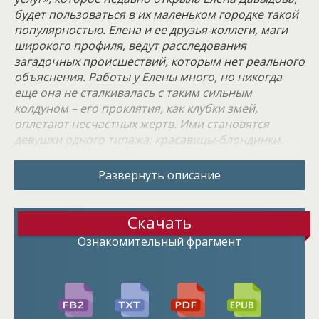
будет пользоваться в их маленьком городке такой
популярностью. Елена и ее друзья-коллеги, маги
широкого профиля, ведут расследования
загадочных происшествий, которым нет реального
объяснения. Работы у Елены много, но никогда
еще она не сталкивалась с таким сильным
колдуном – его проклятия, как клубки змей,
оплетают несчастных жертв. Ими становятся
девушки одного типажа: красавицы-блондинки.
Никто не может поймать маньяка, кроме Елены,
защищающей город от зла, невидимого и от этого
Развернуть описание
страшного вдвойне…
Скачать
Ознакомительный фрагмент