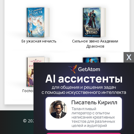
Ее ужасная нечисть
Сильное звено Академии
Драконов
X
Госпожа портниха
Осколки вечности в
Академии Судьбы
© 2026 Книгофил.орг | contact@knigofil.org