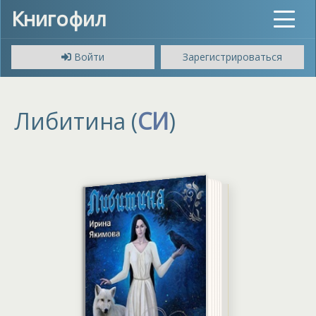
Книгофил
Toggle
navigat
Войти
Зарегистрироваться
Либитина (
СИ
)