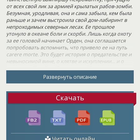
от всех свой лик за армией крылатых рабов-зомби.
Безумная, уродливая, она и сама забыла, кем была
раньше и зачем выстроила свой дом-лабиринт в
непроходимых северных лесах. Ее прошлое
утонуло в океане боли и скорби. Лишь когда охоту
за ее головой начинает Орден, она соглашается
попробовать вспомнить, что привело ее на путь
carere morte. Это будет история о предательстве и
невыносимой вине, о клятве и искуплении… и о
вездесущей любви. О страхе и победе над страхом.
Ее история.
Развернуть описание
Скачать
Читать онлайн