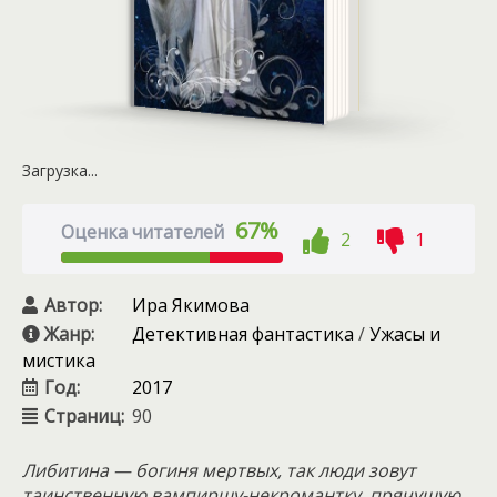
Загрузка...
67%
Оценка читателей
2
1
Автор:
Ира Якимова
Жанр:
Детективная фантастика
/
Ужасы и
мистика
Год:
2017
Страниц:
90
Либитина — богиня мертвых, так люди зовут
таинственную вампиршу-некромантку, прячущую