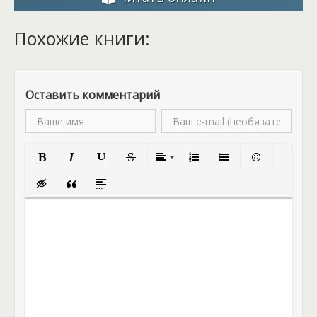
Похожие книги:
Оставить комментарий
Полужирный
Курсив
Подчеркнутый
Зачеркнутый
Выравнивание
Нумерованный список
Маркированный спис
Вставить смай
Вставка скрытого текста
Вставка цитаты
Вставка спойлера