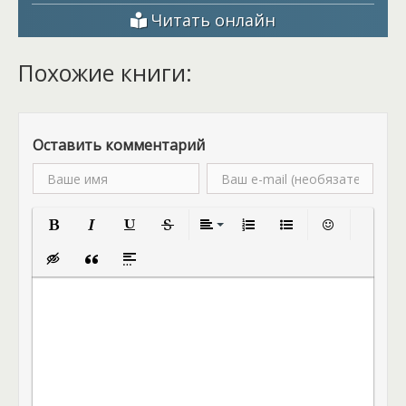
Читать онлайн
Похожие книги:
Оставить комментарий
Полужирный
Курсив
Подчеркнутый
Зачеркнутый
Выравнивание
Нумерованный список
Маркированный спис
Вставить смай
Вставка скрытого текста
Вставка цитаты
Вставка спойлера