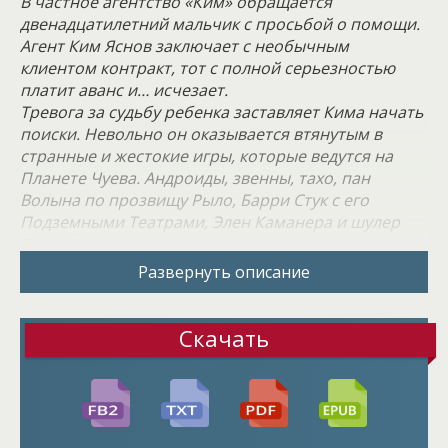
В частное агентство «Ким» обращается
двенадцатилетний мальчик с просьбой о помощи.
Агент Ким Яснов заключает с необычным
клиентом контракт, тот с полной серьезностью
платит аванс и… исчезает.
Тревога за судьбу ребенка заставляет Кима начать
поиски. Невольно он оказывается втянутым в
странные и жестокие игры, которые ведутся на
Планете Чуева. Андроиды, звенны, тахо, пан
Волына по прозвищу Рыло, Барри Стук с его
Подземными Театрами, Элен Каманера и шулер
Бэзил Кац… Кто кому помогает и кто за кем
охотится? Зачем нужен им этот странный мальчик?
Развернуть описание
Кто он такой?
И почему именно его детским ладошкам
приемный отец, старый скрипач Нолан, смог
Скачать
доверить Платиновую Карточку с записанным на
ней Кодом спасения?