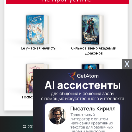
Ее ужасная нечисть
Сильное звено Академии
Драконов
X
Госпожа портниха
Осколки вечности в
Академии Судьбы
© 2026 Книгофил.орг | contact@knigofil.org