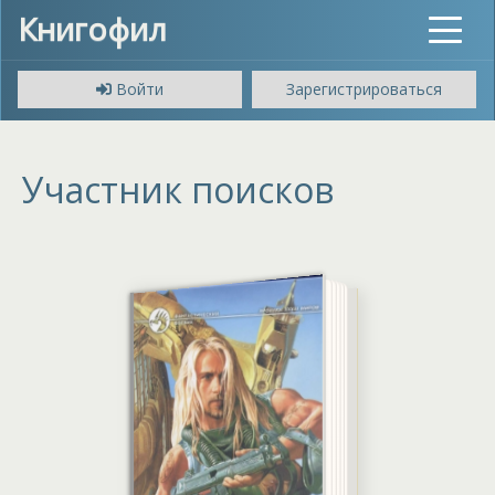
Книгофил
Toggle
navigat
Войти
Зарегистрироваться
Участник поисков