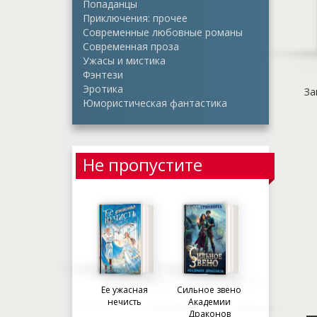
Попаданцы
Приключения: прочее
Современные любовные романы
Современная проза
Ужасы и мистика
Фэнтези
Эротика
За
Юмористическая фантастика
Не пропустите
Ее ужасная
Сильное звено
нечисть
Академии
Драконов