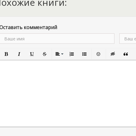
охожие книги:
Оставить комментарий
Полужирный
Курсив
Подчеркнутый
Зачеркнутый
Выравнивание
Нумерованный список
Маркированный список
Вставить смайлик
Вставка скры
Вставк
В