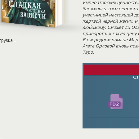
императорских ценносте
Занимаясь этим неприятн
участницей настоящей др
жертвой чёрной магии, и 
любимому. Сможет ли Оль
приворота, и какую цену 
В очередном романе Март
грузка...
Агате Орловой вновь пом
Таро.
Оз