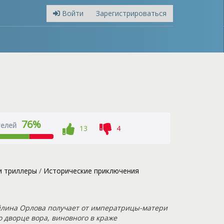
Войти
Зарегистрироваться
76%
телей
13
4
и триллеры
/
Исторические приключения
ейлина Орлова получает от императрицы-матери
 дворце вора, виновного в краже