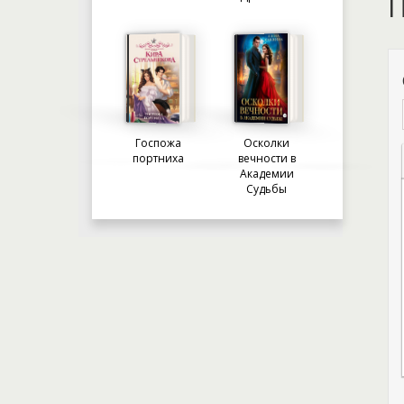
П
Госпожа
Осколки
портниха
вечности в
Академии
Судьбы