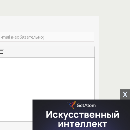
того текста
а цитаты
ставка спойлера
X
0
Отправить