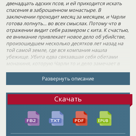
двенадцать адских псов, и ей приходится искать
спасения в заброшенном монастыре. В
заключении проходит месяц за месяцем, и Чарли
готова лопнуть… во всех смыслах. Потому что в
отражении видит себя размером с кита. К счастью,
ее внимание привлекает новое дело об убийстве,
произошедшем несколько десятков лет назад на
той самой земле, где вся компания нашла
убежище. Убита едва связавшая себя обетами
монахиня, которую Чарли то и дело замечает в
тенях. Всего этого могло бы хватить, чтобы
поднять девушке на сносях настроение, но…
Развернуть описание
Ей запрещено выходить за пределы священной
земли. Псам не пробраться на территорию
монастыря, но днем и ночью они сторожат
Скачать
границы. Вся команда готова к сражению.
Особенно Рейес. Если бы Чарли его не знала, то
могла бы поклясться, что он заболел. С каждой
минутой он становится все горячее и горячее, и
его жар обжигает, как самый настоящий огонь. Вот