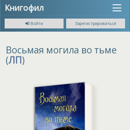
Книгофил
Toggle
navigat
Войти
Зарегистрироваться
Восьмая могила во тьме
(
ЛП
)