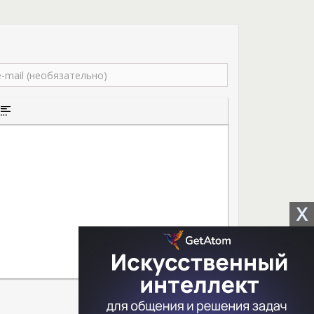
того текста
а цитаты
ставка спойлера
X
0
Отправить