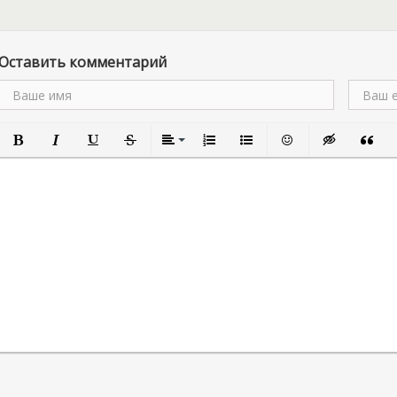
Оставить комментарий
Полужирный
Курсив
Подчеркнутый
Зачеркнутый
Выравнивание
Нумерованный список
Маркированный список
Вставить смайлик
Вставка скры
Вставк
В