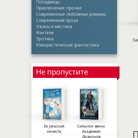
Попаданцы
Приключения: прочее
Современные любовные романы
Современная проза
Ужасы и мистика
Фэнтези
Эротика
За
Юмористическая фантастика
Не пропустите
Ее ужасная
Сильное звено
П
нечисть
Академии
Драконов