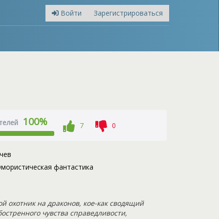
Войти
Зарегистрироваться
100%
телей
7
0
чев
мористическая фантастика
й охотник на драконов, кое-как сводящий
бостренного чувства справедливости,