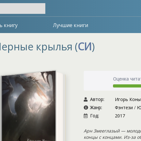
ь книгу
Лучшие книги
ерные крылья (
СИ
)
Оценка чита
Автор:
Игорь Коны
Жанр:
Фэнтези
/
Ю
Год:
2017
Арн Змееглазый — молодо
концы с концами. Из-за о