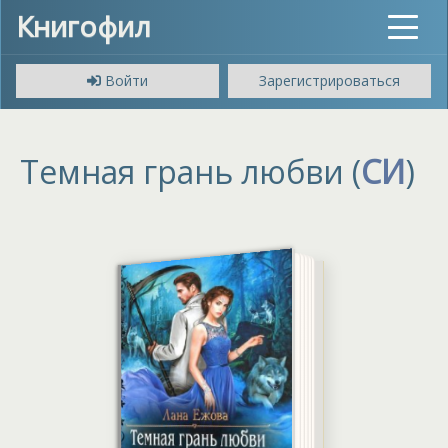
Книгофил
Toggle
navigat
Войти
Зарегистрироваться
Темная грань любви (
СИ
)