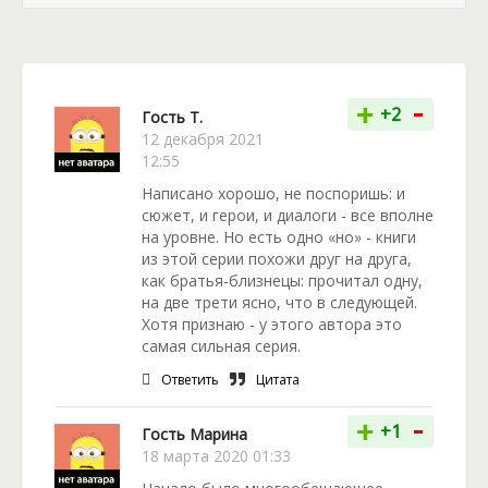
бегство, скрываясь от погони. Но всё это меркнет
на фоне того, что судьба снова столкнула Габриэль
(Ядвигу) с Эриком Вебрандом – холеным
аристократом с заносчивым темпераментом. Он
-
презирает девиц, выбравших путь боевых магов.
+
+2
Гость Т.
Но, что еще хуже, он является одним из воинов,
12 декабря 2021
принадлежащих проклятому ордену Кромешной
12:55
Тьмы. Теперь судьбы Эрика и Габриэль
Написано хорошо, не поспоришь: и
необратимо связаны друг с другом.
сюжет, и герои, и диалоги - все вполне
на уровне. Но есть одно «но» - книги
из этой серии похожи друг на друга,
как братья-близнецы: прочитал одну,
на две трети ясно, что в следующей.
Хотя признаю - у этого автора это
самая сильная серия.
Ответить
Цитата
-
+
+1
Гость Марина
18 марта 2020 01:33