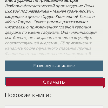
Книга удалена по требованию автора!
Любовно-фантастической произведение Ланы
Ежовой под названием «Темная грань любви»,
входящее в циклы «Орден Кромешной Тьмы» и
«Маги Тарры». Сюжет романа рассказывает
читателям о приключениях главной героини,
девушки по имени Габриэль. Она - начинающий
маг-боевик, не так давно окончившая учебу в
соответствующей академии. Её приключения
начались после случайного спасения принца
Флориана от напавших на него наемников. В
благодарность за спасенную жизнь будущий
правитель Латории пожелал видеть Габриэль
Развернуть описание
своей фавориткой. Он также был магом, но не
таким опытным, как практикующий маг, раз смог
угодить в засаду злоумышленников, а затем чуть
Скачать
не погиб, едва не попав в древнюю ловушку.
Похожие книги:
Принц крайне обидчив, поэтому говорить ему в
лоб о его неспособности постоять за свою
безопасность никак нельзя. Габриэль ни за что в