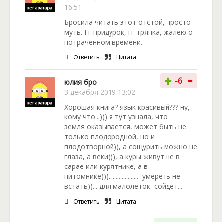
16:51
Бросила читать этот отстой, просто
муть. Гг придурок, гг тряпка, жалею о
потраченном времени.
Ответить
Цитата
-
+
-6
юлия бро
3 декабря 2019 13:02
Хорошая книга? язык красивый??? ну,
кому что...))) я тут узнала, что
земля оказывается, может быть не
только плодородной, но и
плодотворной)), а сощурить можно не
глаза, а веки))), а куры живут не в
сарае или курятнике, а в
питомнике))).................... умереть не
встать))... для малолеток сойдёт...
Ответить
Цитата