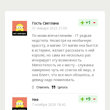
пытаются высвободится.
Интересный мир, реалистичные герои и
-
счастливый финал ждут читателей этой истории.
+
+1
Гость Светлана
Роман читается легко и непринужденно. Хочется
31 января 2023 21:09
узнать все тайны семьи главной героини, доброй и
По моим впечатлениям - ГГ редкая
сильной духом девушки. Давайте посмотрим, чем
недотепа. Несмотря на необычную
увенчается история девшки-полукровки и
красоту, и магию. От магии она бьется
воинственного красавца из рода чёрных ягуаров!
в истерике, желает рассказать о ней
королю, но сама же несколько раз
игнорирует эту возможность.
Мягкотелость не к месту - служанка
намеренно чуть не сожгла ей лицо, а
она блеет, что все-мол обошлось, и
девицу надо помиловать.
Ответить
Цитата
-
+
+9
Нея
7 ноября 2020 18:42