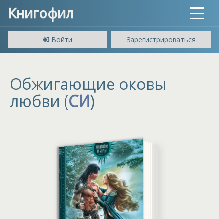
Книгофил
Toggle
navigat
Войти
Зарегистрироваться
Обжигающие оковы
любви (
СИ
)