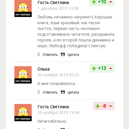
-
+
+10
Гость Светлана
1 декабря 2019 13:08
Любовь нечаянно нагрянет) Хорошая
книга, язык красивый. как песня
льется, первая часть неспешно
подготавливала читателя, раскрывала
героев, а во второй пошла динамика и
экшн. Любофф победила! Советую.
Ответить
Цитата
-
+
+13
Олька
30 ноября 2019 00:25
А мне понравилось
Ответить
Цитата
-
+
-8
Гость Светлана
29 ноября 2019 14:44
Нечитабельно.