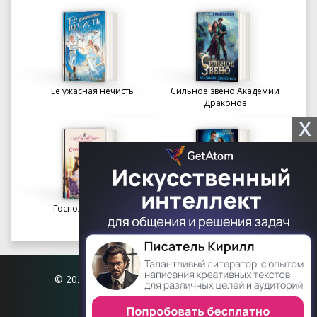
Ее ужасная нечисть
Сильное звено Академии
Драконов
X
Госпожа портниха
Осколки вечности в
Академии Судьбы
© 2026 Книгофил.орг | contact@knigofil.org