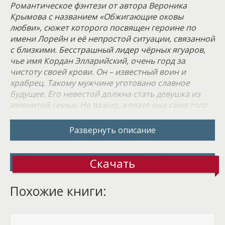
Романтическое фэнтези от автора Вероника
Крымова с названием «Обжигающие оковы
любви», сюжет которого посвящен героине по
имени Лорейн и её непростой ситуации, связанной
с близкими. Бесстрашный лидер чёрных ягуаров,
чье имя Кордан Элларийский, очень горд за
чистоту своей крови. Он – известный воин и
храбрец. Такому мужчине уготовано славное
будущее. Его невестой должна стать девушка из
именитой семьи. Не важно, желает она сама того
или нет.
Развернуть описание
Здесь все имеют исключительно родовые планы и
нужды. Тем более, что наместник действующего
главы государства умер, не оставив за собой
Скачать
мужских наследников. Резиденция ждала нового
господина с волнением. Лорейн значительно
Похожие книги:
отличалась от остальных людей. Королевством
правят элуры – представители древнего рода
оборотней. Лорейн же была ненавистной