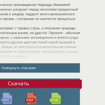
ическое произведение Надежды Мамаевой
дракона» раскроет перед читателем прекрасный
онов и эльфов, подарит много великолепного
 героев, с которыми не захочется прощаться.
ватывает с первых строк, а описания природы
очитанным ранее, не удастся. Героиня – обычная
ерии, с навыками зельеварения и всякого рода
ажется другим адептам тихой серой мышкой в
. Лучше уж прятаться в ослепительном сиянии
тягивает в приключения, чем оказаться в самом
еской академии.
 на голову Нари свалился альв, представитель
Развернуть описание
росто, то эльф. Он-то мог бы нарушить всю
вполне спокойным и скромным. Да только дело
д за ним прибыл второй – наглый,
Скачать
ый, который явно положил глаз на Нари. Черт
ную программу межрасового обмена! А такой
 другой стороны, может Нари и ее поколение –
ивилось знать воочию альвов.
траняется в их империи, и по подсчетам