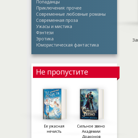
Попаданцы
Приключения: прочее
Современные любовные романы
Современная проза
Ужасы и мистика
Фэнтези
Эротика
За
Юмористическая фантастика
Не пропустите
Ее ужасная
Сильное звено
нечисть
Академии
Драконов