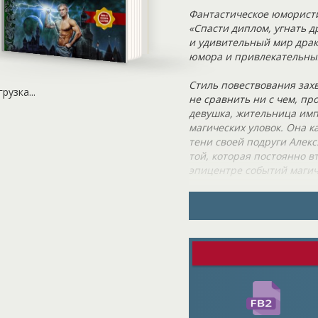
Фантастическое юморист
«Спасти диплом, угнать 
и удивительный мир драк
юмора и привлекательных
Стиль повествования зах
грузка...
не сравнить ни с чем, пр
девушка, жительница имп
магических уловок. Она к
тени своей подруги Алекс
той, которая постоянно в
эпицентре событий магич
Всё бы ничего, да только
соседней империи, если п
маскировку, но оказался 
этим не кончилось – всле
самоуверенный и противн
бы побрал эту безжалост
план был, закачаешься! С
последние, кому посчастл
Жуткая эпидемия распрос