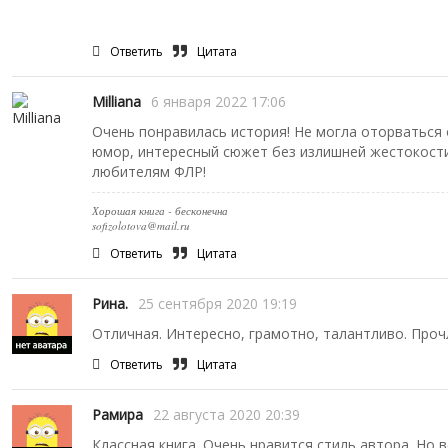
Ответить
Цитата
Milliana
6 января 2022 17:06
Очень понравилась история! Не могла оторваться 
юмор, интересный сюжет без излишней жестокости
любителям ФЛР!
Хорошая книга - бесконечна
sofizolotova@mail.ru
Ответить
Цитата
Рина.
25 сентября 2020 19:19
Отличная. Интересно, грамотно, талантливо. Прочл
Ответить
Цитата
Рамира
22 августа 2020 20:39
Классная книга. Очень нравится стиль автора. Но 