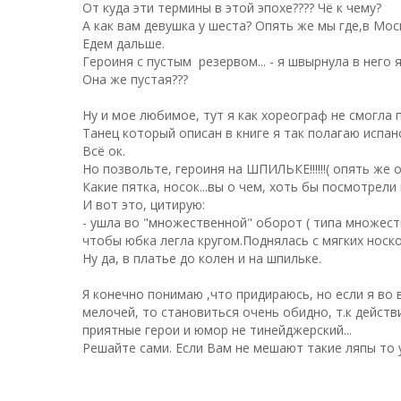
От куда эти термины в этой эпохе???? Чё к чему?
А как вам девушка у шеста? Опять же мы где,в Моск
Едем дальше.
Героиня с пустым резервом... - я швырнула в него
Она же пустая???
Ну и мое любимое, тут я как хореограф не смогла п
Танец который описан в книге я так полагаю испанс
Всё ок.
Но позвольте, героиня на ШПИЛЬКЕ!!!!!!( опять же 
Какие пятка, носок...вы о чем, хоть бы посмотрели в
И вот это, цитирую:
- ушла во "множественной" оборот ( типа множестве
чтобы юбка легла кругом.Поднялась с мягких носко
Ну да, в платье до колен и на шпильке.
Я конечно понимаю ,что придираюсь, но если я во 
мелочей, то становиться очень обидно, т.к действ
приятные герои и юмор не тинейджерский...
Решайте сами. Если Вам не мешают такие ляпы то 