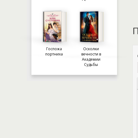
П
Госпожа
Осколки
портниха
вечности в
Академии
Судьбы