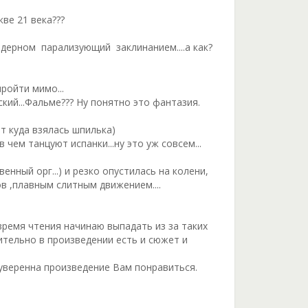
ве 21 века???
 ядерном парализующий заклинанием....а как?
ройти мимо...
кий...Фальме??? Ну понятно это фантазия.
от куда взялась шпилька)
 чем танцуют испанки...ну это уж совсем...
нный орг...) и резко опустилась на колени,
в ,плавным слитным движением....
время чтения начинаю выпадать из за таких
ительно в произведении есть и сюжет и
уверенна произведение Вам понравиться.