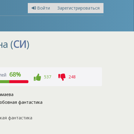
Войти
Зарегистрироваться
а (
СИ
)
68%
лей
537
248
амаева
юбовная фантастика
кая фантастика