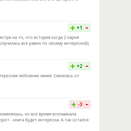
-
+
+1
 смотря на то, что история когда 2 парня
олучилась все равно по своему интересной)
-
+
+2
нтересная любовная линия. Смеялась от
-
+
-3
 поменялась, но все время вспоминала
рот - книга будет интересна. А так остался