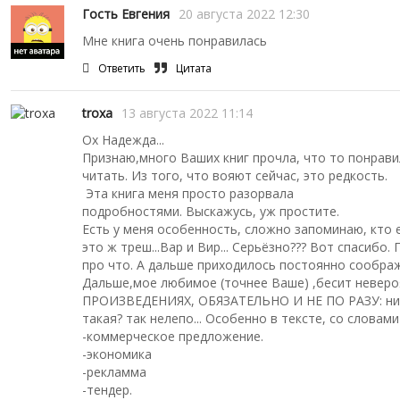
Гость Евгения
20 августа 2022 12:30
Мне книга очень понравилась
Ответить
Цитата
troxa
13 августа 2022 11:14
Ох Надежда...
Признаю,много Ваших книг прочла, что то понрави
читать. Из того, что вояют сейчас, это редкость.
Эта книга меня просто разорвала
подробностями. Выскажусь, уж простите.
Есть у меня особенность, сложно запоминаю, кто е
это ж треш...Вар и Вир... Серьёзно??? Вот спасиб
про что. А дальше приходилось постоянно соображ
Дальше,мое любимое (точнее Ваше) ,бесит невероя
ПРОИЗВЕДЕНИЯХ, ОБЯЗАТЕЛЬНО И НЕ ПО РАЗУ: ничт
такая? так нелепо... Особенно в тексте, со словам
-коммерческое предложение.
-экономика
-рекламма
-тендер.