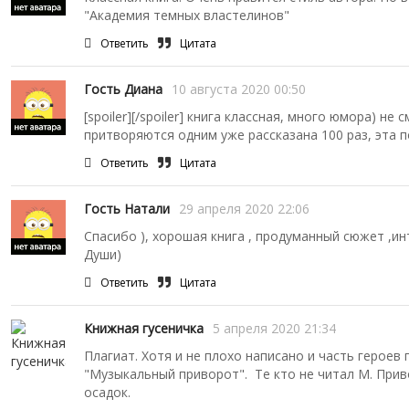
"Академия темных властелинов"
Ответить
Цитата
Гость Диана
10 августа 2020 00:50
[spoiler][/spoiler] книга классная, много юмора) не
притворяются одним уже рассказана 100 раз, эта п
Ответить
Цитата
Гость Натали
29 апреля 2020 22:06
Спасибо ), хорошая книга , продуманный сюжет ,и
Души)
Ответить
Цитата
Книжная гусеничка
5 апреля 2020 21:34
Плагиат. Хотя и не плохо написано и часть героев
"Музыкальный приворот". Те кто не читал М. Приво
осадок.