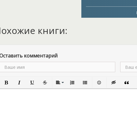
специалистов еще какая-то
Теперь Нари не отвертет
захватывающих дух. Вот уж
Алекс? Какие тайны скрыв
охожие книги:
от Варлока? Что же будет 
помочь им и создал сывор
лаборатории, уничтожив 
Оставить комментарий
Полужирный
Курсив
Подчеркнутый
Зачеркнутый
Выравнивание
Нумерованный список
Маркированный список
Вставить смайлик
Вставка скры
Вставк
В