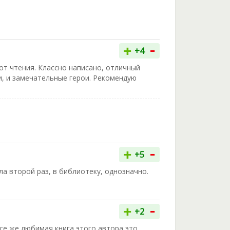
-
+
+4
от чтения. Классно написано, отличный
, и замечательные герои. Рекомендую
-
+
+5
а второй раз, в библиотеку, однозначно.
-
+
+2
все же любимая книга этого автора это