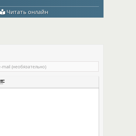
 сотня лет, и от эльфов не останется и следа.
ься от приключений, опасных, интересных и
Читать онлайн
 не до учебы будет, это точно. Что же ждет ее и
ает тихоня Вир и какие провокации стоит ждать
с альвами, ведь на единственного, кто мог
отку от эпидемии, напали прямо в его
драгоценное вещество, что могло спасти жизни?
того текста
а цитаты
ставка спойлера