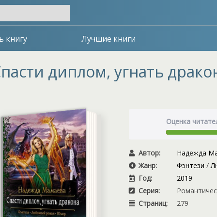
ь книгу
Лучшие книги
пасти диплом, угнать дракон
Оценка читате
Автор:
Надежда М
Жанр:
Фэнтези
/
Л
Год:
2019
Серия:
Романтичес
Страниц:
279