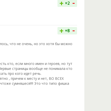
-
+
+2
-
+
+8
лось, что не очень, но это хотя бы можно
сть кто, если много имен и героев, но тут
о. Первые страницы вообще не понимала кто
ать про кого идет речь.
тно , причем к месту и нет, ВО ВСЕХ
оже сумняшеся!!!! Это что типо фишка
и