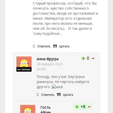
Старый профессор, который, что бы
почесать чувство собственного
достоинства, везде её проталкивал и
пихал. Император (это отдельная
песня, про него можно не меньше,
чем об Эн писать). И так далее и
тому подобное...
Ответить
Цитата
-
+
0
жена Жругра
28 января 2023
00:08
Походу, Энн у вас Бертрана
умыкнула. Не партесь,найдете
другого.
Ответить
Цитата
-
+
+8
Гость
Айрин