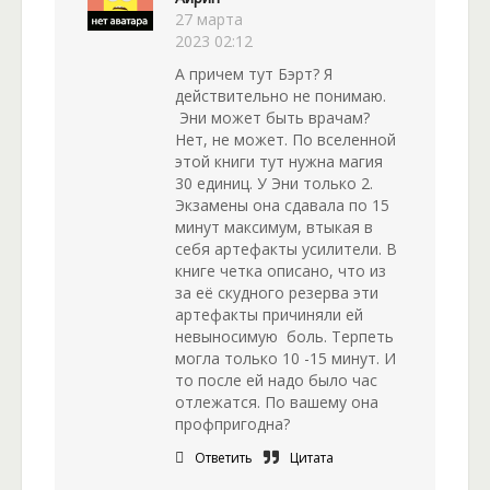
27 марта
2023 02:12
А причем тут Бэрт? Я
действительно не понимаю.
Эни может быть врачам?
Нет, не может. По вселенной
этой книги тут нужна магия
30 единиц. У Эни только 2.
Экзамены она сдавала по 15
минут максимум, втыкая в
себя артефакты усилители. В
книге четка описано, что из
за её скудного резерва эти
артефакты причиняли ей
невыносимую боль. Терпеть
могла только 10 -15 минут. И
то после ей надо было час
отлежатся. По вашему она
профпригодна?
Ответить
Цитата