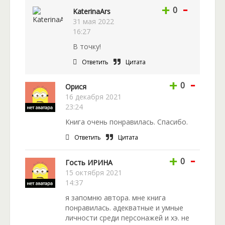
-
+
0
KaterinaArs
31 мая 2022
16:27
В точку!
Ответить
Цитата
-
+
0
Орися
16 декабря 2021
23:24
Книга очень понравилась. Спасибо.
Ответить
Цитата
-
+
0
Гость ИРИНА
15 октября 2021
14:37
я запомню автора. мне книга
понравилась. адекватные и умные
личности среди персонажей и хэ. не