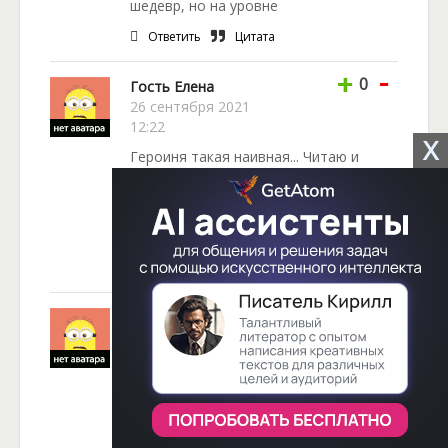
шедевр, но на уровне
Ответить
Цитата
-
+
0
Гость Елена
26 сентября 2021
12:22
X
Героиня такая наивная... Читаю и
негодование не могу сдержать, вот
вроде и умная девочка но...
Книга хорошая, читать очень легко и
приятно.
Ответить
Цитата
-
+
-1
Марша
19 августа 2021 12:58
Книга не просто зашла, залетела. Как
всегда немного повыбешивала
Ггероиня своими метаниями, но без
них книга не держала бы так в
напряжении, все таки, когда читаешь