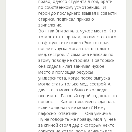
право, одного студента в год, брать
по собственному усмотрению. И
герой до последнего взывая к совести
старика, подписал приказ о
зачисление.
Вот так Эни заняла, чужое место. Кто
то мог стать врачам, но вместо этого
на факультете сидела Эни которая
после выпуска могла стать только
мед. сестрой. И сама она иллюзий по
этому поводу не строила. Повторюсь
она сидела 7 лет занимая чужое
место и поглощая ресурсы
университета, когда после выпуска
могла стать только мед. сестрой. А
для этого можно было и колледж
окончить. Главный герой задал как то
вопрос: — Как она экзамены сдавала,
если колдовать не может? И ему
пафосно ответили: — Она умничка.
Ну не говорить же правду. Мол у неё
за спиной стоял дед с которым некто
сорится не хотел, вот и длились все