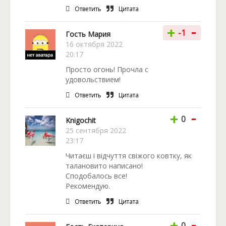
Ответить
Цитата
-
+
-1
Гость Мария
16 октября 2022
20:17
Просто огонь! Прочла с
удовольствием!
Ответить
Цитата
-
+
0
Knigochit
25 сентября 2022
23:17
Читаєш і відчуття свіжого ковтку, як
талановито написано!
Сподобалось все!
Рекомендую.
Ответить
Цитата
-
+
0