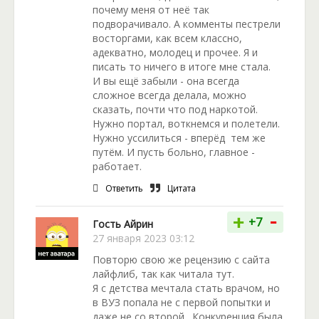
почему меня от неё так
подворачивало. А комменты пестрели
восторгами, как всем классно,
адекватно, молодец и прочее. Я и
писать то ничего в итоге мне стала.
И вы ещё забыли - она всегда
сложное всегда делала, можно
сказать, почти что под наркотой.
Нужно портал, воткнемся и полетели.
Нужно уссилиться - вперёд тем же
путём. И пусть больно, главное -
работает.
Ответить
Цитата
-
+
+7
Гость Айрин
27 января 2023 03:12
Повторю свою же рецензию с сайта
лайфлиб, так как читала тут.
Я с детства мечтала стать врачом, но
в ВУЗ попала не с первой попытки и
даже не со второй. Конкуренция была