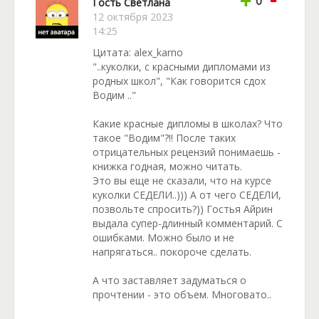
+
0
Гость Светлана
12 октября 2023
14:25
Цитата: alex_karno
"..куколки, с красными дипломами из
родных школ", "Как говорится сдох
Водим .."
Какие красные дипломы в школах? Что
такое "Водим"?!! После таких
отрицательных рецензий понимаешь -
книжка годная, можно читать.
Это вы еще не сказали, что на курсе
куколки СЕДЕЛИ..))) А от чего СЕДЕЛИ,
позвольте спросить?)) Гостья Айрин
выдала супер-длинный комментарий. С
ошибками. Можно было и не
напрягаться.. покороче сделать.
А что заставляет задуматься о
прочтении - это объем. Многовато..