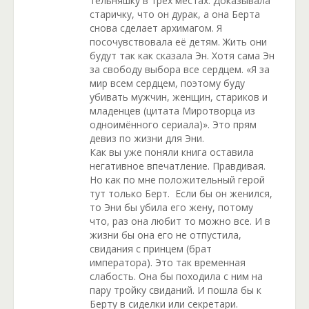
тельняшку в трех местах. Доказывала
старичку, что он дурак, а она Берта
снова сделает архимагом. Я
посочувствовала её детям. Жить они
будут так как сказала Эн. Хотя сама Эн
за свободу выбора все сердцем. «Я за
мир всем сердцем, поэтому буду
убивать мужчин, женщин, стариков и
младенцев (цитата Миротворца из
одноимённого сериала)». Это прям
девиз по жизни для Эни.
Как вы уже поняли книга оставила
негативное впечатление. Правдивая.
Но как по мне положительный герой
тут только Берт. Если бы он женился,
то Эни бы убила его жену, потому
что, раз она любит то можно все. И в
жизни бы она его не отпустила,
свидания с принцем (брат
императора). Это так временная
слабость. Она бы походила с ним на
пару тройку свиданий. И пошла бы к
Берту в сиделки или секретари.