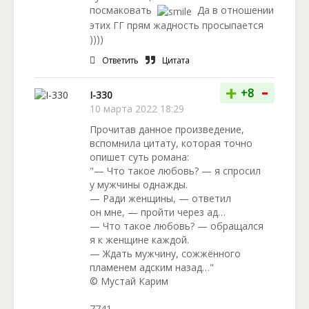
посмаковать
Да в отношении
этих ГГ прям жадность просыпается
))))
Ответить
Цитата
-
+
+8
I-330
10 марта 2022 18:29
Прочитав данное произведение,
вспомнила цитату, которая точно
опишет суть романа:
"— Что такое любовь? — я спросил
у мужчины однажды.
— Ради женщины, — ответил
он мне, — пройти через ад…
— Что такое любовь? — обращался
я к женщине каждой.
— Ждать мужчину, сожжённого
пламенем адским назад…"
© Мустай Карим
7741