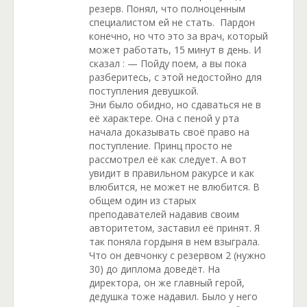
резерв. Понял, что полноценным
специалистом ей не стать. Пардон
конечно, но что это за врач, который
может работать, 15 минут в день. И
сказал : — Пойду поем, а вы пока
разберитесь, с этой недостойно для
поступления девушкой.
Эни было обидно, но сдаваться не в
её характере. Она с пеной у рта
начала доказывать своё право на
поступление. Принц просто не
рассмотрел её как следует. А вот
увидит в правильном ракурсе и как
влюбится, не может не влюбится. В
общем один из старых
преподавателей надавив своим
авторитетом, заставил её принят. Я
так поняла гордыня в нем взыграла.
Что он девчонку с резервом 2 (нужно
30) до диплома доведёт. На
директора, он же главный герой,
дедушка тоже надавил. Было у него