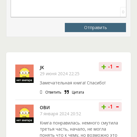
сумевшая достичь высот, несмотря на низкий
коэффициент магии. Повествование безупречное и
0
приятное. Книга читается легко, с удовольствием.
Произведение Анны Шнайдер – это настоящая
Отправить
сказка, которая понравится большинству взрослых
читателей.
-
+
-1
JK
29 июня 2024 22:25
Замечательная книга! Спасибо!
Ответить
Цитата
-
+
-1
ОВИ
7 января 2024 20:52
Книга понравилась. немного смутила
третья часть, начало, не могла
понять что к чему, но возможно это