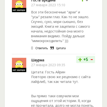
Гость Вредина
27 января 2023 15:10
Все эти бесконечные "архи" и
"усы" резали глаз. Как-то не зашло.
Скучно, сухо, мэри сьюшно, без
эмоций. Книга не зацепила с самого
начала, недостойная она моего
внимания видимо. Пойду дальше
"мимокрокодилить" )))
Ответить
Цитата
-
+
+5
Шаурма
27 января 2023 09:35
Цитата: Гость Айрин
Повторю свою же рецензию с сайта
лайфлиб, так как читала тут.
Вы прямо таки озвучили мои
ощущения от этой истории. Я, когда
её прочитала, долго не могла понять,