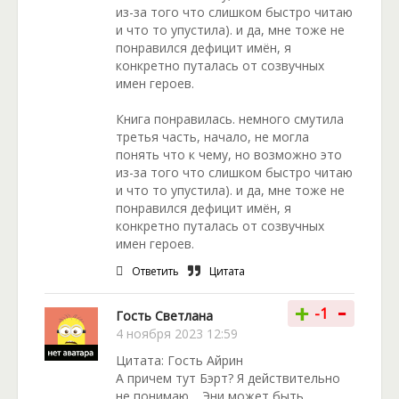
из-за того что слишком быстро читаю
и что то упустила). и да, мне тоже не
понравился дефицит имён, я
конкретно путалась от созвучных
имен героев.
Книга понравилась. немного смутила
третья часть, начало, не могла
понять что к чему, но возможно это
из-за того что слишком быстро читаю
и что то упустила). и да, мне тоже не
понравился дефицит имён, я
конкретно путалась от созвучных
имен героев.
Ответить
Цитата
-
+
-1
Гость Светлана
4 ноября 2023 12:59
Цитата: Гость Айрин
А причем тут Бэрт? Я действительно
не понимаю. Эни может быть