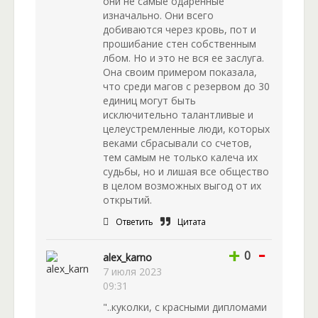
они не самые одаренные
изначально. Они всего
добиваются через кровь, пот и
прошибание стен собственным
лбом. Но и это не вся ее заслуга.
Она своим примером показала,
что среди магов с резервом до 30
единиц могут быть
исключительно талантливые и
целеустремленные люди, которых
веками сбрасывали со счетов,
тем самым не только калеча их
судьбы, но и лишая все общество
в целом возможных выгод от их
открытий.
Ответить
Цитата
-
+
0
alex_karno
7 июля 2023
09:31
"..куколки, с красными дипломами