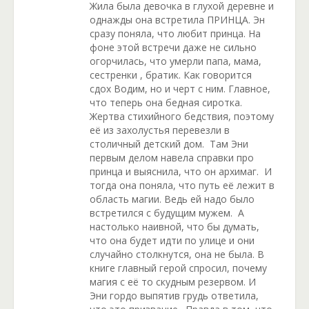
Жила была девочка в глухой деревне и
однажды она встретила ПРИНЦА. Эн
сразу поняла, что любит принца. На
фоне этой встречи даже не сильно
огорчилась, что умерли папа, мама,
сестренки , братик. Как говорится
сдох Водим, но и черт с ним. Главное,
что теперь она бедная сиротка.
Жертва стихийного бедствия, поэтому
её из захолустья перевезли в
столичный детский дом. Там Эни
первым делом навела справки про
принца и выяснила, что он архимаг. И
тогда она поняла, что путь её лежит в
область магии. Ведь ей надо было
встретился с будущим мужем. А
настолько наивной, что бы думать,
что она будет идти по улице и они
случайно столкнутся, она не была. В
книге главный герой спросил, почему
магия с её то скудным резервом. И
Эни гордо выпятив грудь ответила,