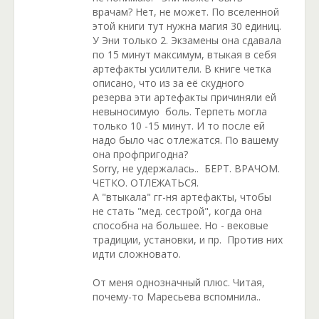
врачам? Нет, не может. По вселенной
этой книги тут нужна магия 30 единиц.
У Эни только 2. Экзамены она сдавала
по 15 минут максимум, втыкая в себя
артефакты усилители. В книге четка
описано, что из за её скудного
резерва эти артефакты причиняли ей
невыносимую боль. Терпеть могла
только 10 -15 минут. И то после ей
надо было час отлежатся. По вашему
она профпригодна?
Sorry, не удержалась.. БЕРТ. ВРАЧОМ.
ЧЕТКО. ОТЛЕЖАТЬСЯ.
А "втыкала" гг-ня артефакты, чтобы
не стать "мед. сестрой", когда она
способна на большее. Но - вековые
традиции, установки, и пр. Против них
идти сложновато.
От меня однозначный плюс. Читая,
почему-то Маресьева вспомнила..