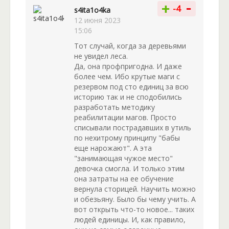
-
+
-4
s4ita1o4ka
12 июня 2023
15:06
Тот случай, когда за деревьями
не увидел леса.
Да, она профпригодна. И даже
более чем. Ибо крутые маги с
резервом под сто единиц за всю
историю так и не сподобились
разработать методику
реабилитации магов. Просто
списывали пострадавших в утиль
по нехитрому принципу "бабы
еще нарожают". А эта
"занимающая чужое место"
девочка смогла. И только этим
она затраты на ее обучение
вернула сторицей. Научить можно
и обезьяну. Было бы чему учить. А
вот открыть что-то новое... таких
людей единицы. И, как правило,