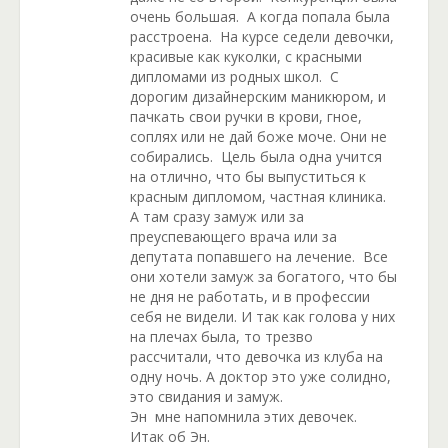
очень большая. А когда попала была
расстроена. На курсе седели девочки,
красивые как куколки, с красными
дипломами из родных школ. С
дорогим дизайнерским маникюром, и
пачкать свои ручки в крови, гное,
соплях или не дай боже моче. Они не
собирались. Цель была одна учится
на отлично, что бы выпуститься к
красным дипломом, частная клиника.
А там сразу замуж или за
преуспевающего врача или за
депутата попавшего на лечение. Все
они хотели замуж за богатого, что бы
не дня не работать, и в профессии
себя не видели. И так как голова у них
на плечах была, то трезво
рассчитали, что девочка из клуба на
одну ночь. А доктор это уже солидно,
это свидания и замуж.
Эн мне напомнила этих девочек.
Итак об Эн.