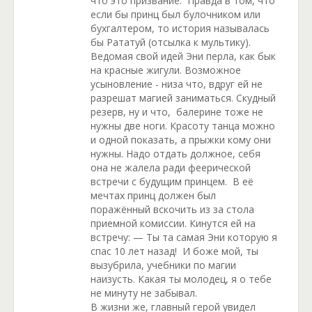
что это призвание. Правда в том, что
если бы принц был булочником или
бухгалтером, то история называлась
бы Рататуй (отсылка к мультику).
Ведомая свой идей Эни перла, как бык
на красные жигули. Возможное
усыновление - низа что, вдруг ей не
разрешат магией заниматься. Скудный
резерв, ну и что, балерине тоже не
нужны две ноги. Красоту танца можно
и одной показать, а прыжки кому они
нужны. Надо отдать должное, себя
она не жалела ради феерической
встречи с будущим принцем. В её
мечтах принц должен был
поражённый вскочить из за стола
приемной комиссии. Кинутся ей на
встречу: — Ты та самая Эни которую я
спас 10 лет назад! И боже мой, ты
вызубрила, учебники по магии
наизусть. Какая ты молодец, я о тебе
не минуту не забывал.
В жизни же, главный герой увидел