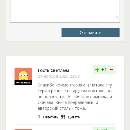
приготовленного ведьмой?
Узнайте, чем завершится для чародейки
0
путешествие в Византию, где героине уготовлены
серьезные испытания с преследованиями и даже
Отправить
попытками расправы. Спасет ли её
покровительство княгини Ольги? Что будет с
даром Малфриды в конечном счету? Об этом всем
вы узнаете из четвертой части славянского
фэнтези о приключениях ведьмы.
-
+
+1
Гость Светлана
21 ноября 2023 23:58
Спасибо комментариям.)) Читала эту
серию раньше на другом портале, но
не полностью. А сейчас вспомнила, и
скачала. Книга понравилась, и
авторский стиль - тоже.
Ответить
Цитата