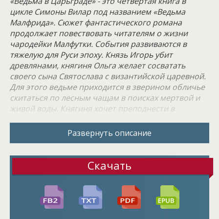
«Ведьма в Царьграде» - это четвертая книга в
цикле Симоны Вилар под названием «Ведьма
Малфрида». Сюжет фантастического романа
продолжает повествовать читателям о жизни
чародейки Малфутки. События развиваются в
тяжелую для Руси эпоху. Князь Игорь убит
древлянами, княгиня Ольга желает сосватать
своего сына Святослава с византийской царевной.
Для этого ведьме приходится в зверином обличье
скитаться по лесным чащам в поисках мертвой и
живой воды. Княгиня хочет преподнести в
качестве дара византийской стороне волшебную
воду, чтобы сватовство прошло успешно. Ольга не
Развернуть описание
предполагала, что среди её подношений
затесалось приворотное снадобье. Выпив его,
Константин готов оставить свою супругу
Скачать
императрицу Елену, чтобы взять в жены Ольгу. У
главной героини также наступают непростые
времена. В это время на Русь приходит
христианство, чьи святыни начинают отнимать
дар у ведьмы. Хватит ли у чародейки сил, чтобы