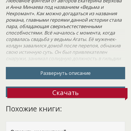
Любовное фэнтези от авторов Екатерина Верхова
и Анна Минаева под названием «Ведьма и
Некромант». Как можно догадаться из названия
романа, главными героями данной истории стала
пара, обладающая сверхъестественными
способностями. Всё началось с момента, когда
сорвалась свадьба у ведьмы Агаты. Её муженек-
колдун завалился домой после перепоя, обнажив
свою истинную суть. Он был привлекателен
снаружи, занимал солидную должность в гильдии
колдунов, но оказался гнилой внутри. И вот ради
такого женишка Агата разругалась со своей
Развернуть описание
бабкой, главой ковена, ушла из сообщества ведьм,
разорвала связь с ведьмовской силой, в общем,
пожертвовала всем, что только имела! Теперь за
Скачать
день до намеченной свадьбы она узнает, что её
жених – мерзавец… Он бесстыже ворковал с со
Похожие книги:
своей любовницей, не зная того, что его невеста
всё видит.
Обида обжигала сердце ведьмы, она твёрдо