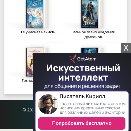
Ее ужасная нечисть
Сильное звено Академии
Драконов
X
Госпожа портниха
Осколки вечности в
Академии Судьбы
© 2026 Книгофил.орг | contact@knigofil.org