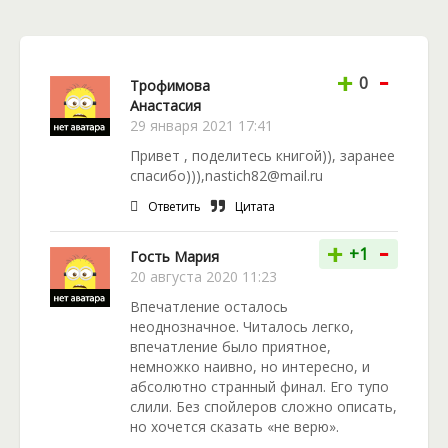
отвратительную жабу. Тем не менее, ведьма и сама
очутилась на каком-то болоте. Похоже, что это
конец…но нет, смотрите, местные обитатели
-
увидели в Агате некое божество. Они просят у него
+
0
Трофимова
благодати, да еще носят всяческие подношения.
Анастасия
Это ли не сказка? Действительно, всё было просто
29 января 2021 17:41
великолепно, но ровно до той поры, пока на это
Привет , поделитесь книгой)), заранее
болото не явился один ревизор. Караул,
спасибо))),nastich82@mail.ru
Некромант прибыл!
Ответить
Цитата
-
+
+1
Гость Мария
20 августа 2020 11:23
Впечатление осталось
неоднозначное. Читалось легко,
впечатление было приятное,
немножко наивно, но интересно, и
абсолютно странный финал. Его тупо
слили. Без спойлеров сложно описать,
но хочется сказать «не верю».