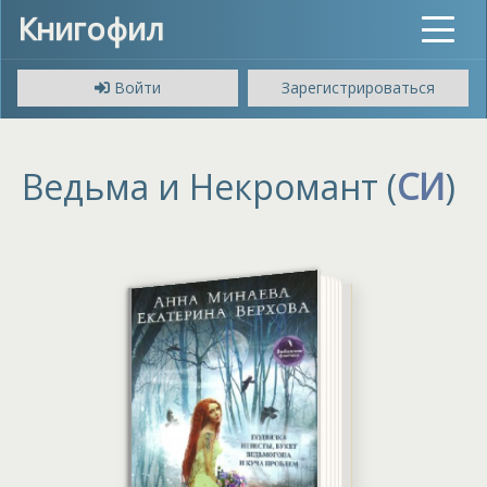
Книгофил
Toggle
navigat
Войти
Зарегистрироваться
Ведьма и Некромант (
СИ
)