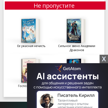
Не пропустите
Ее ужасная нечисть
Сильное звено Академии
Драконов
X
Госпожа портниха
Осколки вечности в
Академии Судьбы