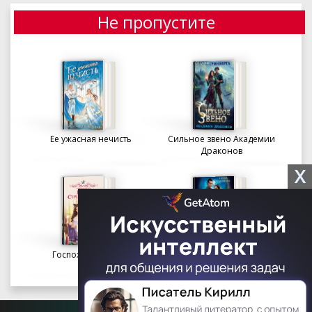
Не пропустите
Ее ужасная нечисть
Сильное звено Академии
Драконов
X
Госпожа портниха
Осколки вечности в
Академии Судьбы