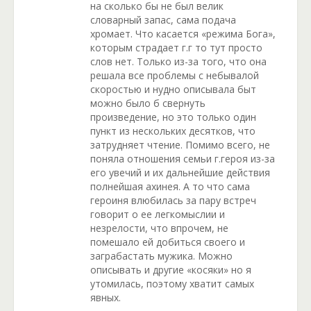
на сколько бы не был велик
словарный запас, сама подача
хромает. Что касается «режима Бога»,
которым страдает г.г то тут просто
слов нет. Только из-за того, что она
решала все проблемы с небывалой
скоростью и нудно описывала быт
можно было б свернуть
произведение, но это только один
пункт из нескольких десятков, что
затрудняет чтение. Помимо всего, не
поняла отношения семьи г.героя из-за
его увечий и их дальнейшие действия
полнейшая ахинея. А то что сама
героиня влюбилась за пару встреч
говорит о ее легкомыслии и
незрелости, что впрочем, не
помешало ей добиться своего и
заграбастать мужика. Можно
описывать и другие «косяки» но я
утомилась, поэтому хватит самых
явных.