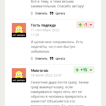
Всё в тему, а тема весьма
занимательная. Спасибо автору!
Ответить
Цитата
-
+
-1
Гость Надежда
11 сентября 2022
11:28
В целом мне понравилось. Есть
недочёты, но о них быстро
забываешь
Ответить
Цитата
-
+
+15
Мыш-ш-шь
18 июля 2022 22:47
Сюжетная дыра почти сразу. Зачем
граф выкинул кошку, если
намеривался через пять лет ее
обратно в человека превратить и
женится? Объясняется это
перевоспитанием. То, что кошку