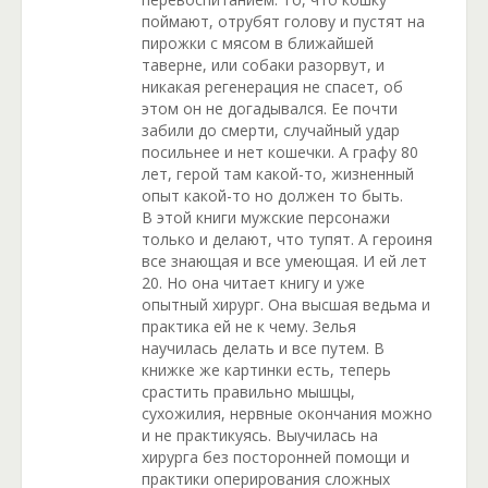
поймают, отрубят голову и пустят на
пирожки с мясом в ближайшей
таверне, или собаки разорвут, и
никакая регенерация не спасет, об
этом он не догадывался. Ее почти
забили до смерти, случайный удар
посильнее и нет кошечки. А графу 80
лет, герой там какой-то, жизненный
опыт какой-то но должен то быть.
В этой книги мужские персонажи
только и делают, что тупят. А героиня
все знающая и все умеющая. И ей лет
20. Но она читает книгу и уже
опытный хирург. Она высшая ведьма и
практика ей не к чему. Зелья
научилась делать и все путем. В
книжке же картинки есть, теперь
срастить правильно мышцы,
сухожилия, нервные окончания можно
и не практикуясь. Выучилась на
хирурга без посторонней помощи и
практики оперирования сложных