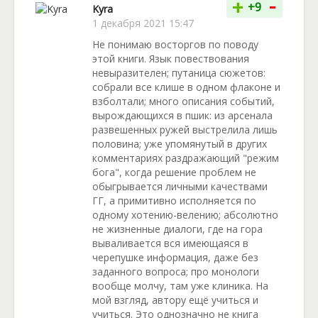
-
+
+9
Kyra
1 декабря 2021 15:47
Не понимаю восторгов по поводу
этой книги. Язык повествования
невыразителен; путаница сюжетов:
собрали все клише в одном флаконе и
взболтали; много описания событий,
вырождающихся в пшик: из арсенала
развешенных ружей выстрелила лишь
половина; уже упомянутый в других
комментариях раздражающий "режим
бога", когда решение проблем не
обыгрывается личными качествами
ГГ, а примитивно исполняется по
одному хотению-велению; абсолютно
не жизненные диалоги, где на гора
вываливается вся имеющаяся в
черепушке информация, даже без
заданного вопроса; про монологи
вообще молчу, там уже клиника. На
мой взгляд, автору ещё учиться и
учиться. Это однозначно не книга