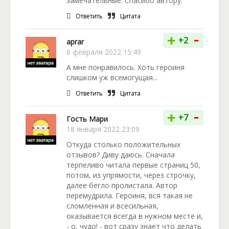
замечательные. Спасибо автору.
Ответить
Цитата
-
+
+2
aprar
6 февраля 2022 15:49
А мне понравилось. Хоть героиня
слишком уж всемогущая...
Ответить
Цитата
-
+
+7
Гость Мари
18 января 2022 23:09
Откуда столько положительных
отзывов? Диву даюсь. Сначала
терпеливо читала первые страниц 50,
потом, из упрямости, через строчку,
далее бегло пролистала. Автор
перемудрила. Героиня, вся такая не
сломленная и всесильная,
оказывается всегда в нужном месте и,
- о, чудо! - вот сразу знает что делать