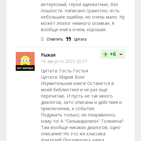
интересный, герои адекватные, без
пошлости. Написано грамотно, есть
небольшие ошибки, но очень мало. Ну
может эпилог немного скомкан. А
вообще книга очень хорошая.
Ответить
Цитата
-
+
+6
Рыжая
16 августа 2023 20:37
Цитата: Гость Гостья
Цитата: Мария Вонг
Изумительная книга! Останется в
моей библиотеке и не раз ещё
перечитаю. И пусть не так много
диалогов, зато описаны и действия и
приключения, и события.
Подумать только, не понравилось
кому-то! А "Сильмарилион" Толкиена?
Там вообще никаких диалогов, одно
описание! Но это же классика
фэнтези!!! Продавалась книга