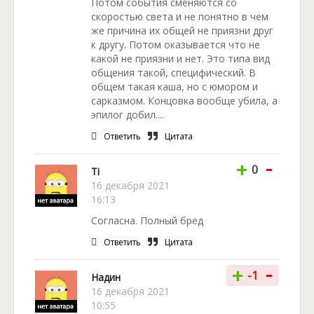
Потом события сменяются со
скоростью света и не понятно в чем
же причина их общей не приязни друг
к другу. Потом оказывается что не
какой не приязни и нет. Это типа вид
общения такой, специфический. В
общем такая каша, но с юмором и
сарказмом. Концовка вообще убила, а
эпилог добил....
Ответить
Цитата
-
+
0
Ti
16 декабря 2021
16:13
Согласна. Полный бред
Ответить
Цитата
-
+
-1
Надин
16 декабря 2021
10:55