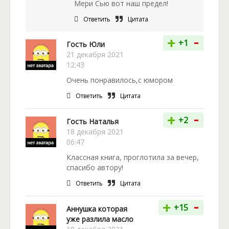
Мери Сью вот наш предел!
Ответить
Цитата
-
+
+1
Гость Юли
21 декабря 2021
12:43
Очень понравилось,с юмором
Ответить
Цитата
-
+
+2
Гость Наталья
18 декабря 2021
06:47
Классная книга, проглотила за вечер,
спасибо автору!
Ответить
Цитата
-
+
+15
Аннушка которая
уже разлила масло