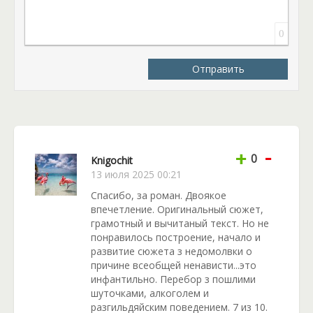
выпускного просто невозможно, иначе это сделал
бы каждый. Магистр считает, что я должна бояться
0
их всех? С чего бы! Пусть они меня боятся!
Отправить
Что же ждет выпускников в этом «прекрасном»
путешествии? Это предстоит узнать нашим
читателям из приключенческой забавной истории
от известного автора Ольга Пашнина с названием
«Выпускной в колдовской академии». Приятного
чтения!
-
+
0
Knigochit
13 июля 2025 00:21
Спасибо, за роман. Двоякое
впечетление. Оригинальный сюжет,
грамотный и вычитаный текст. Но не
понравилось построение, начало и
развитие сюжета з недомолвки о
причине всеобщей ненависти...это
инфантильно. Перебор з пошлими
шуточками, алкоголем и
разгильдяйским поведением. 7 из 10.