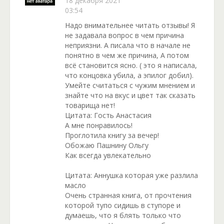
18 декабря 2021
03:54
Надо внимательнее читать отзывы! Я
не задавала вопрос в чем причина
неприязни. А писала что в начале не
понятно в чем же причина, А потом
всё становится ясно. ( это я написала,
что концовка убила, а эпилог добил).
Умейте считаться с чужим мнением и
знайте что на вкус и цвет так сказать
товарища нет!
Цитата: Гость Анастасия
А мне понравилось!
Проглотила книгу за вечер!
Обожаю Пашнину Ольгу
Как всегда увлекательно
Цитата: Аннушка которая уже разлила
масло
Очень странная книга, от прочтения
которой тупо сидишь в ступоре и
думаешь, что я блять только что