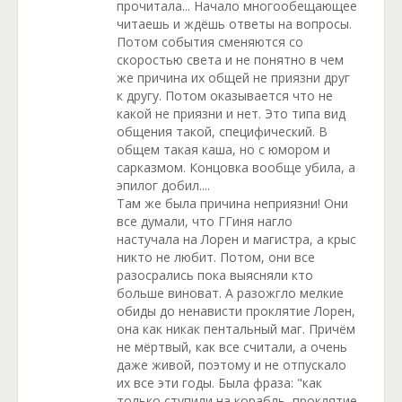
прочитала... Начало многообещающее
читаешь и ждёшь ответы на вопросы.
Потом события сменяются со
скоростью света и не понятно в чем
же причина их общей не приязни друг
к другу. Потом оказывается что не
какой не приязни и нет. Это типа вид
общения такой, специфический. В
общем такая каша, но с юмором и
сарказмом. Концовка вообще убила, а
эпилог добил....
Там же была причина неприязни! Они
все думали, что ГГиня нагло
настучала на Лорен и магистра, а крыс
никто не любит. Потом, они все
разосрались пока выясняли кто
больше виноват. А разожгло мелкие
обиды до ненависти проклятие Лорен,
она как никак пентальный маг. Причём
не мёртвый, как все считали, а очень
даже живой, поэтому и не отпускало
их все эти годы. Была фраза: "как
только ступили на корабль, проклятие