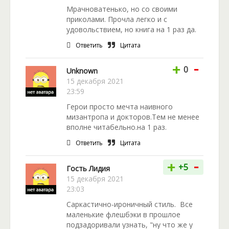
Мрачноватенько, но со своими
приколами. Прочла легко и с
удовольствием, но книга на 1 раз да.
Ответить
Цитата
-
+
0
Unknown
15 декабря 2021
23:59
Герои просто мечта наивного
мизантропа и докторов.Тем не менее
вполне читабельно.на 1 раз.
Ответить
Цитата
-
+
+5
Гость Лидия
15 декабря 2021
23:03
Саркастично-ироничный стиль. Все
маленькие флешбэки в прошлое
подзадоривали узнать, "ну что же у