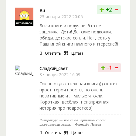
-
+
+2
Bu
23 января 2022 20:05
Были книги и получше. Эта не
зацепила. Дети! Детские подколки,
обиды, детские сопли. Нет, есть у
Пашниной книги намного интересней!
Ответить
Цитата
-
+
-1
Сладкий_свет
3 января 2022 16:09
Очень отдыхательная книга))) сюжет
прост, герои просты, но очень
позитивные и … милые что-ли…
Короткая, весёлая, ненапряжная
история про подростков)
Литература — это самый приятный способ
игнорировать жизнь. – Фернандо Пессоа
Ответить
Цитата