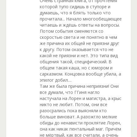
Очень странная книга, от прочтения
которой тупо сидишь в ступоре и
думаешь, что я блять только что
прочитала... Начало многообещающее
читаешь и ждёшь ответы на вопросы.
Потом события сменяются со
скоростью света и не понятно в чем
же причина их общей не приязни друг
к другу. Потом оказывается что не
какой не приязни и нет. Это типа вид
общения такой, специфический. В
общем такая каша, но с юмором и
сарказмом. Концовка вообще убила, а
эпилог добил....
Там же была причина неприязни! Они
все думали, что ГГиня нагло
настучала на Лорен и магистра, а крыс
никто не любит. Потом, они все
разосрались пока выясняли кто
больше виноват. А разожгло мелкие
обиды до ненависти проклятие Лорен,
она как никак пентальный маг. Причём
не мёртвый, как все считали, а очень