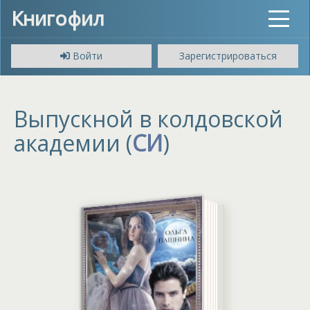
Книгофил
Toggle
navigat
Войти
Зарегистрироваться
Выпускной в колдовской
академии (
СИ
)