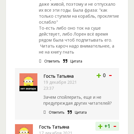
даже живой, поэтому и не отпускало
их все эти годы. Была фраза: "как
только ступили на корабль, проклятие
ослабло"
То-есть либо оно ток на суше
действует, либо Лорен всё время
рядом была чтоб подпитывать его.
Читать кароч надо внимательнее, а
не на книгу гнать
Ответить
Цитата
-
+
0
Гость Татьяна
19 декабря 2021
23:37
Зачем спойлерить, еще и не
предупреждая других читателей?
Ответить
Цитата
-
+
+1
Гость Татьяна
17 декабря 2021