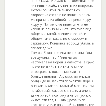
прочитала... Начало многообещающее
читаешь и ждёшь ответы на вопросы.
Потом события сменяются со
скоростью света и не понятно в чем
же причина их общей не приязни друг
к другу. Потом оказывается что не
какой не приязни и нет. Это типа вид
общения такой, специфический. В
общем такая каша, но с юмором и
сарказмом. Концовка вообще убила, а
эпилог добил....
Там же была причина неприязни! Они
все думали, что ГГиня нагло
настучала на Лорен и магистра, а крыс
никто не любит. Потом, они все
разосрались пока выясняли кто
больше виноват. А разожгло мелкие
обиды до ненависти проклятие Лорен,
она как никак пентальный маг. Причём
не мёртвый, как все считали, а очень
даже живой, поэтому и не отпускало
их все эти годы. Была фраза: "как
только ступили на корабль, проклятие