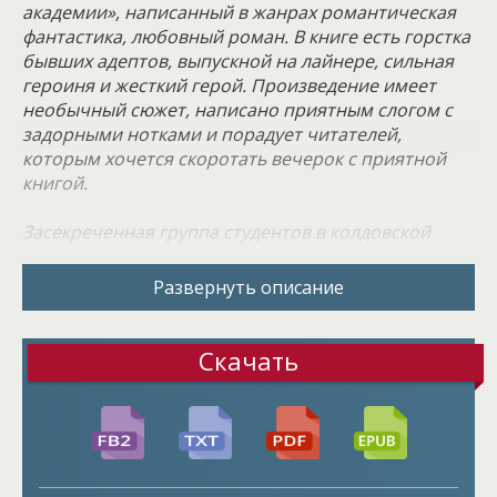
академии», написанный в жанрах романтическая
фантастика, любовный роман. В книге есть горстка
бывших адептов, выпускной на лайнере, сильная
героиня и жесткий герой. Произведение имеет
необычный сюжет, написано приятным слогом с
задорными нотками и порадует читателей,
которым хочется скоротать вечерок с приятной
книгой.
Засекреченная группа студентов в колдовской
академии. Какая же она? Лучше уж и не знать!
Особенно «повезло» их куратору магистру
Развернуть описание
Дориану Блэку. Восемь несчастных студентов
способны сделать так, что у любого волосы
поседеют. Это кучка отборных идиотов, которые
Скачать
умудрились переругаться так, что каждый из них
мечтает поскорее выйти из стен академии и
больше никогда не увидеть этих лиц. Но есть одно,
что их объединяет – еще большая ненависть к
адептке Ванессе Вилар, которой я и являюсь.