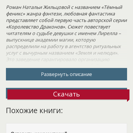
Роман Натальи Жильцовой с названием «Тёмный
феникс» жанра фэнтези, любовная фантастика
представляет собой первую часть авторской серии
«Королевство Драконов». Сюжет повествует
читателям о судьбе девушки с именем Лирелла –
выпускнице академии магии, которую
распределили на работу в агентство ритуальных
услуг с вычурным названием «Земля и нелюди».
Это заведение гарантировало организацию
качественных похорон даже самых буйных
экземпляров. Если верить рекламной вывеске, в
Развернуть описание
агентстве ритуальных услуг работают настоящие
профессионалы, в том числе опытные боевые
МАГИльщики, которые усмирят покойников любой
Скачать
формы. Для безутешных родственников ведьмы
обещают приготовить самые эффективные отвары
Похожие книги:
для успокоения. А вот за проведение церемонии
отвечают квалифицированные артефакторы,
которые побеспокоятся о безвозвратном
упокоении усопшего вместе с