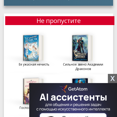
Не пропустите
Ее ужасная нечисть
Сильное звено Академии
Драконов
X
Госпожа портниха
Осколки вечности в
Академии Судьбы