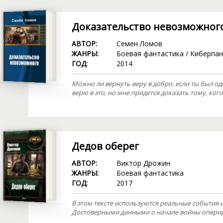
Доказательство невозможног
АВТОР:
Семен Ломов
ЖАНРЫ:
Боевая фантастика
/
Киберпан
ГОД:
2014
Можно ли вернуть веру в добро, если ты был о
верю в это, но мне придется доказать тому, ког
Дедов оберег
АВТОР:
Виктор Дрожин
ЖАНРЫ:
Боевая фантастика
ГОД:
2017
В этом тексте используются реальные события и
Достоверными данными о начале войны оперир