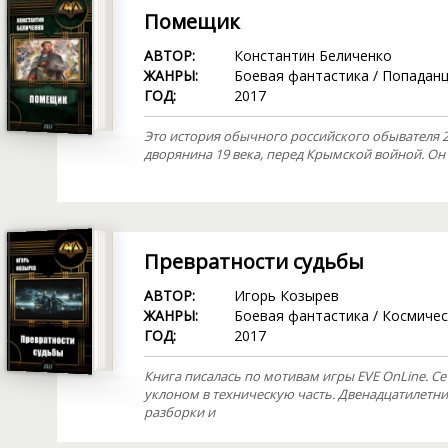
Помещик
АВТОР:
Константин Беличенко
ЖАНРЫ:
Боевая фантастика
/
Попадан
ГОД:
2017
Это история обычного российского обывателя 2
дворянина 19 века, перед Крымской войной. Он 
Превратности судьбы
АВТОР:
Игорь Козырев
ЖАНРЫ:
Боевая фантастика
/
Космичес
ГОД:
2017
Книга писалась по мотивам игры EVE OnLine. Се
уклоном в техническую часть. Двенадцатилетни
разборки и