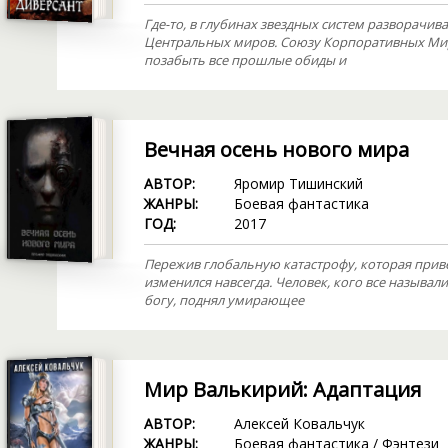
Где-то, в глубинах звездных систем разворачив
Центральных миров. Союзу Корпоративных Ми
позабыть все прошлые обиды и
Вечная осень нового мира
АВТОР:
Яромир Тишинский
ЖАНРЫ:
Боевая фантастика
ГОД:
2017
Пережив глобальную катастрофу, которая прив
изменился навсегда. Человек, кого все называ
богу, поднял умирающее
Мир Валькирий: Адаптация
АВТОР:
Алексей Ковальчук
ЖАНРЫ:
Боевая фантастика
/
Фэнтези