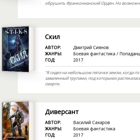
обрушить Франконианский Орден. Но возможн
Скил
АВТОР:
Дмитрий Сиянов
ЖАНРЫ:
Боевая фантастика
/
Попадан
ГОД:
2017
"Я сидел на небольшом пятачке земли, когда-т
заваленный трупами, под которыми растекалась
смерти.
Диверсант
АВТОР:
Василий Сахаров
ЖАНРЫ:
Боевая фантастика
ГОД:
2017