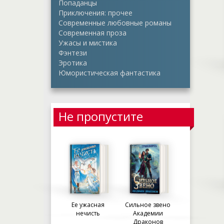
Попаданцы
Приключения: прочее
Современные любовные романы
Современная проза
Ужасы и мистика
Фэнтези
Эротика
Юмористическая фантастика
Не пропустите
Ее ужасная
Сильное звено
нечисть
Академии
Драконов