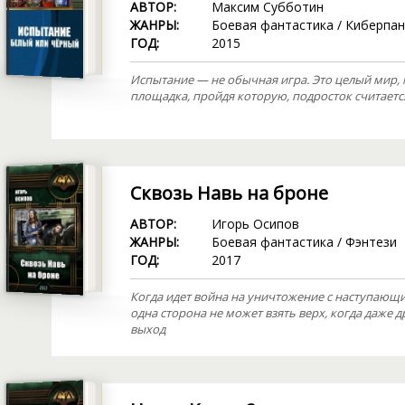
АВТОР:
Максим Субботин
ЖАНРЫ:
Боевая фантастика
/
Киберпан
ГОД:
2015
Испытание — не обычная игра. Это целый мир,
площадка, пройдя которую, подросток считает
Сквозь Навь на броне
АВТОР:
Игорь Осипов
ЖАНРЫ:
Боевая фантастика
/
Фэнтези
ГОД:
2017
Когда идет война на уничтожение с наступающи
одна сторона не может взять верх, когда даже д
выход