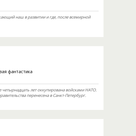
жающий наш в развитии и где, после всемирной
вая фантастика
же четырнадцать лет оккупирована войсками НАТО.
авительства перенесена в Санкт-Петербург.