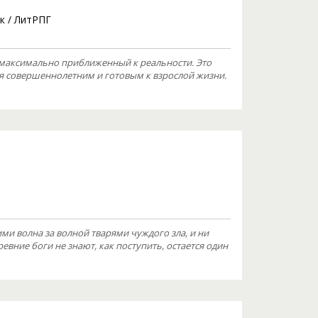
к
/
ЛитРПГ
 максимально приближенный к реальности. Это
ся совершеннолетним и готовым к взрослой жизни.
ми волна за волной тварями чуждого зла, и ни
ревние боги не знают, как поступить, остается один