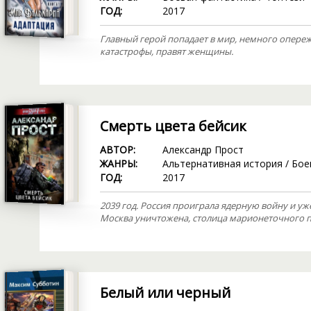
ГОД:
2017
Главный герой попадает в мир, немного опере
катастрофы, правят женщины.
Смерть цвета бейсик
АВТОР:
Александр Прост
ЖАНРЫ:
Альтернативная история
/
Бое
ГОД:
2017
2039 год. Россия проиграла ядерную войну и у
Москва уничтожена, столица марионеточного пр
Белый или черный