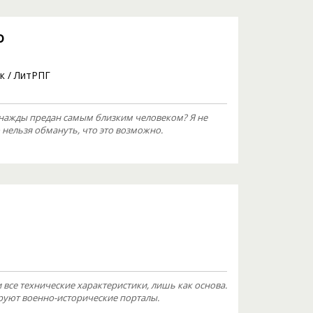
о
к
/
ЛитРПГ
днажды предан самым близким человеком? Я не
о нельзя обмануть, что это возможно.
 все технические характеристики, лишь как основа.
уют военно-исторические порталы.