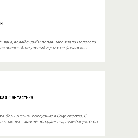
цы
1 века, волей судьбы попавшего в тело молодого
не военный, не ученый и даже не финансист.
кая фантастика
ти, базы знаний, попадание в Содружество. С
й мальчик с мамой попадает под пули бандитской