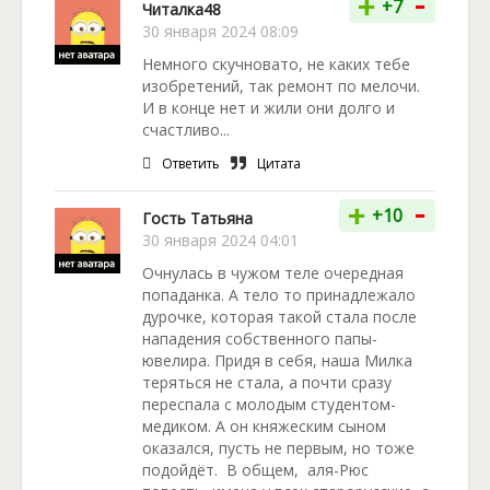
-
+
+7
Читалка48
30 января 2024 08:09
Немного скучновато, не каких тебе
изобретений, так ремонт по мелочи.
И в конце нет и жили они долго и
счастливо...
Ответить
Цитата
-
+
+10
Гость Татьяна
30 января 2024 04:01
Очнулась в чужом теле очередная
попаданка. А тело то принадлежало
дурочке, которая такой стала после
нападения собственного папы-
ювелира. Придя в себя, наша Милка
теряться не стала, а почти сразу
переспала с молодым студентом-
медиком. А он княжеским сыном
оказался, пусть не первым, но тоже
подойдёт. В общем, аля-Рюс