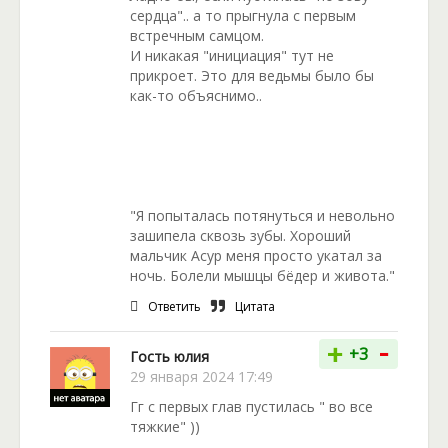
сердца".. а то прыгнула с первым
встречным самцом.
И никакая "инициация" тут не
прикроет. Это для ведьмы было бы
как-то объяснимо..
"Я попыталась потянуться и невольно
зашипела сквозь зубы. Хороший
мальчик Асур меня просто укатал за
ночь. Болели мышцы бёдер и живота."
Ответить
Цитата
-
+
+3
Гость юлия
29 января 2024 17:49
Гг с первых глав пустилась " во все
тяжкие" ))