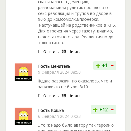
скатывалась в деменцию,
разворачивая рулетик прошлого от
секс-революции и трупов во дворе в
90-х до комсомолки/пионерки,
настучавшей на родственников в КГБ.
Для отречения через газету, видимо,
недостаточно стара. Реалистично до
тошнотиков.
Ответить
Цитата
-
+
+1
Гость Ценитель
9 февраля 2024 08:50
Ждала развязки, но оказалось, что и
завязки-то не было. 3/10
Ответить
Цитата
-
+
+12
Гость Кошка
6 февраля 2024 07:23
Это ж надо было автору так героиню
опошлить с первых глав и выставить