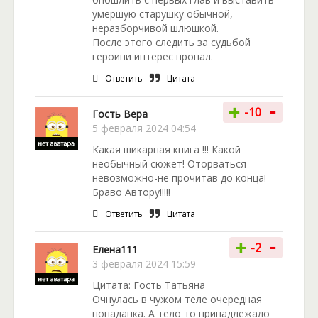
умершую старушку обычной,
неразборчивой шлюшкой.
После этого следить за судьбой
героини интерес пропал.
Ответить
Цитата
-
+
-10
Гость Вера
5 февраля 2024 04:54
Какая шикарная книга !!! Какой
необычный сюжет! Оторваться
невозможно-не прочитав до конца!
Браво Автору!!!!!
Ответить
Цитата
-
+
-2
Елена111
3 февраля 2024 15:59
Цитата: Гость Татьяна
Очнулась в чужом теле очередная
попаданка. А тело то принадлежало