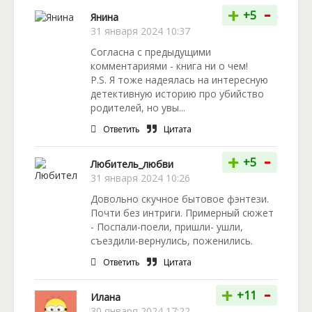
-
+
+5
Янина
31 января 2024 10:37
Согласна с предыдущими
комментариями - книга ни о чем!
P.S. Я тоже надеялась на интересную
детективную историю про убийство
родителей, но увы...
Ответить
Цитата
-
+
+5
Любитель_любви
31 января 2024 10:26
Довольно скучное бытовое фэнтези.
Почти без интриги. Примерный сюжет
- Поспали-поели, пришли- ушли,
съездили-вернулись, поженились.
Ответить
Цитата
-
+
+11
Илана
30 января 2024 17:22