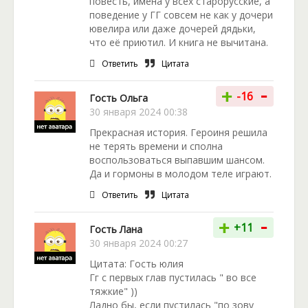
повесть, имена у всех старорусские, а
поведение у ГГ совсем не как у дочери
ювелира или даже дочерей дядьки,
что её приютил. И книга не вычитана.
Ответить
Цитата
-
+
-16
Гость Ольга
30 января 2024 00:38
Прекрасная история. Героиня решила
не терять времени и сполна
воспользоваться выпавшим шансом.
Да и гормоны в молодом теле играют.
Ответить
Цитата
-
+
+11
Гость Лана
30 января 2024 00:27
Цитата: Гость юлия
Гг с первых глав пустилась " во все
тяжкие" ))
Ладно бы, если пустилась "по зову