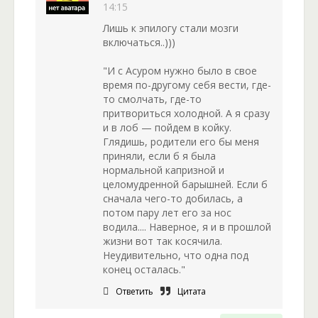
14:15
Лишь к эпилогу стали мозги
включаться..)))
"И с Асуром нужно было в свое
время по-другому себя вести, где-
то смолчать, где-то
притвориться холодной. А я сразу
и в лоб — пойдем в койку.
Глядишь, родители его бы меня
приняли, если б я была
нормальной капризной и
целомудренной барышней. Если б
сначала чего-то добилась, а
потом пару лет его за нос
водила.... Наверное, я и в прошлой
жизни вот так косячила.
Неудивительно, что одна под
конец осталась."
Ответить
Цитата