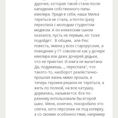
дурочке, которая такой стала после
нападения собственного папы-
ювелира. Придя в себя, наша Милка
теряться не стала, а почти сразу
переспала с молодым студентом-
медиком. А он княжеским сыном
оказался, пусть не первым, но тоже
подойдёт. В общем, аля-Рюс
повесть, имена у всех старорусские, а
поведение у ГГ совсем не как у дочери
ювелира или даже дочерей дядьки,
что её приютил. И книга не вычитана.
Да, подумаешь, ,, переспала", что
такого-то, наоборот реалистично-
прошлая жизнь мимо прошла, а
теперь героиня решила не теряться, а
жить по полной, на всю катушку,
дорвалась, называется. Все по-
разному использовали бы второй
шанс. Меня, конечно, покоробило это
слегка, зато персонаж не под копирку,
а со своими особенностями, например