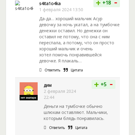
-
+
+18
s4ita1o4ka
1 февраля 2024 13:50
Да-да… хороший мальчик Асур
девочку за ночь укатал, а на тумбочке
денежки оставил. Но денежки он
оставил не потому, что она с ним
переспала, а потому, что он просто
хороший мальчик и очень
хотел помочь понравившейся
девочке. Я плакаль…
Ответить
Цитата
-
+
+5
дим
2 февраля 2024
22:44
Деньги на тумбочке обычно
шлюхам оставляют. Мальчики,
которым блядь понравилась.
Ответить
Цитата