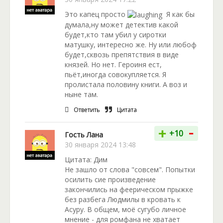
Это капец просто
Я как бы
думала,ну может детектив какой
будет,кто там убил у сиротки
матушку, интересно же. Ну или любоф
будет,сквозь препятствия в виде
князей. Но нет. Героиня ест,
пьёт,иногда совокупляется. Я
пролистала половину книги. А воз и
ныне там.
Ответить
Цитата
-
+
+10
Гость Лана
30 января 2024 13:48
Цитата: Дим
Не зашло от слова "совсем". Попытки
осилить сие произведение
закончились на феерическом прыжке
без разбега Людмилы в кровать к
Асуру. В общем, моё сугубо личное
мнение - для ромфана не хватает