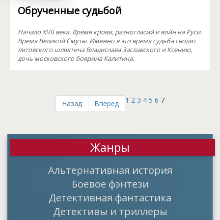
Обрученные судьбой
Начало XVII века. Время крови, разногласий и войн на Руси.
Время Великой Смуты. Именно в это время судьба сводит
литовского шляхтича Владислава Заславского и Ксению,
дочь московского боярина Калитина.
1
2
3
4
5
6
7
Назад
Вперед
Жанры
Альтернативная история
Боевое фэнтези
Детективная фантастика
Детективы и триллеры