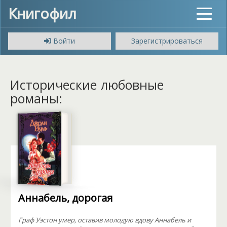
Книгофил
Toggle
navigat
Войти
Зарегистрироваться
Исторические любовные
романы:
Аннабель, дорогая
Граф Уэстон умер, оставив молодую вдову Аннабель и