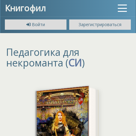
Книгофил
Toggle
navigat
Войти
Зарегистрироваться
Педагогика для
некроманта (
СИ
)