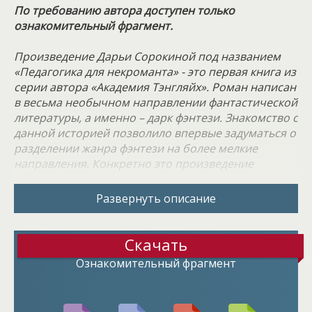
По требованию автора доступен только
ознакомительный фрагмент.
Произведение Дарьи Сорокиной под названием
«Педагогика для некроманта» - это первая книга из
серии автора «Академия Тэнгляйх». Роман написан
в весьма необычном направлении фантастической
литературы, а именно – дарк фэнтези. Знакомство с
данной историей позволило впервые задуматься о
разделении жанра фэнтези на более мелкие
направления. Конкретно это произведение
объединило в себе то, что ранее казалось не
совместимыми вещами. В конечном итоге у автора
Развернуть описание
получился весьма тёмный роман о любви.
Сюжет книги посвящен Академии Тэнгляйх и её
Скачать
обитателям. Перед читателем оказывается
Ознакомительный фрагмент
несколько действующих персонажей, в частности,
магистр некромантии и юная адептка по имени
Натт. Таинственная смерть первого позволила