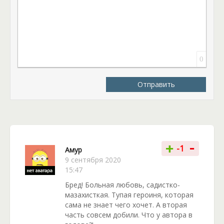
своему, в зависимости от хладнокровности и
восприимчивости. Это далеко не простая академия
с ванильными приключениями. Здесь всё в разы
страшнее, но при этом значительно ярче и краше.
Особое впечатление вызывает концовка первой
0
книги – она странная, трагичная, но также и
логичная. Обычно, таких впечатлений не дарят
Отправить
книги жанра романтической фантастики.
-
+
-1
Амур
9 сентября 2020
15:47
Бред! Больная любовь, садистко-
мазахисткая. Тупая героиня, которая
сама не знает чего хочет. А вторая
часть совсем добили. Что у автора в