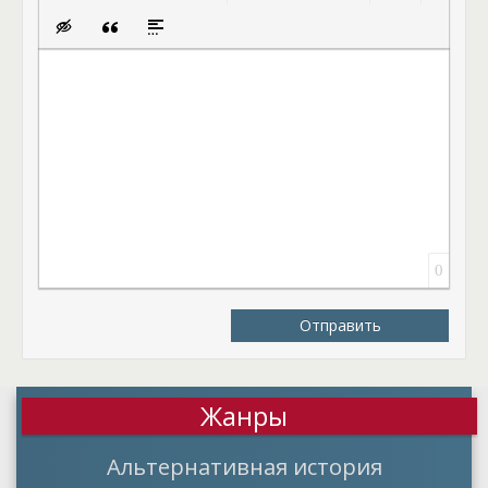
Полужирный
Курсив
Подчеркнутый
Зачеркнутый
Выравнивание
Нумерованный список
Маркированный спис
Вставить смай
Вставка скрытого текста
Вставка цитаты
Вставка спойлера
0
Отправить
Жанры
Альтернативная история