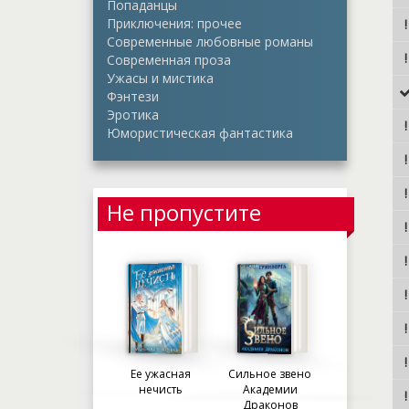
Попаданцы
Приключения: прочее
Современные любовные романы
Современная проза
Ужасы и мистика
Фэнтези
Эротика
Юмористическая фантастика
Не пропустите
Ее ужасная
Сильное звено
нечисть
Академии
Драконов