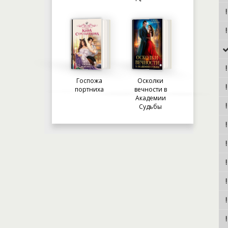
Госпожа
Осколки
портниха
вечности в
Академии
Судьбы