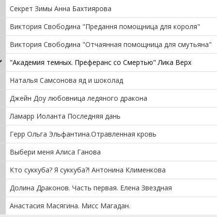
Секрет Зимы Анна Бахтиярова
Виктория Свободина "Предання помощница для короля"
Виктория Свободина "Отчаянная помощница для смутьяна"
"Академия темных. Преферанс со Смертью" Лика Верх
Наталья Самсонова яд и шоколад
Джейн Доу любовница ледяного дракона
Ламарр Иоланта Последняя дань
Герр Ольга Эльфантина.Отравленная кровь
Выбери меня Алиса Ганова
Кто суккуба? Я суккуба?! Антонина Клименкова
Долина Драконов. Часть первая. Елена Звездная
Анастасия Масягина. Мисс Магадан.