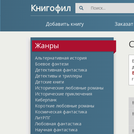
Книгофил
Добавить книгу
Заказат
С
Жанры
Альтернативная история
Е
Боевое фэнтези
д
Детективная фантастика
Детективы и триллеры
Детские книги
Исторические любовные романы
Исторические приключения
Киберпанк
Короткие любовные романы
Космическая фантастика
ЛитРПГ
Любовная фантастика
Научная фантастика