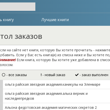
ь книгу
Лучшие книги
тол заказов
сли на сайте нет книги, которую Вы хотите прочитать - нажмит
обавить. Если у Вас есть книга(и) из списка ниже и Вы хотите п
Внимание!
Если книга, которую Вы хотите уже добавлена в списо
голосом.
- все заказы
!
- новый заказ
- заказ выполнен
ольга райская звездная академия.каникулы на Эленмаре
ольга райская звездная академия.алька верник и
наследиепредков
Альона федотовская академия магических секретов 2