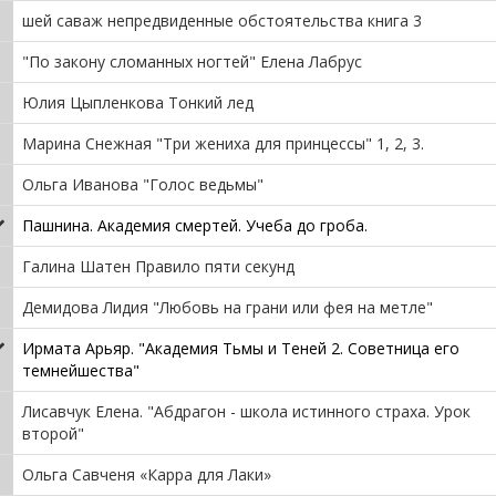
шей саваж непредвиденные обстоятельства книга 3
"По закону сломанных ногтей" Елена Лабрус
Юлия Цыпленкова Тонкий лед
Марина Снежная "Три жениха для принцессы" 1, 2, 3.
Ольга Иванова "Голос ведьмы"
Пашнина. Академия смертей. Учеба до гроба.
Галина Шатен Правило пяти секунд
Демидова Лидия "Любовь на грани или фея на метле"
Ирмата Арьяр. "Академия Тьмы и Теней 2. Советница его
темнейшества"
Лисавчук Елена. "Абдрагон - школа истинного страха. Урок
второй"
Ольга Савченя «Карра для Лаки»