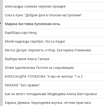
александра салиева чернная орхидея
Ольга Куно “Добрая фея в плохом настроении”
Марина Кистяева Купленная ночь
барббара картленд
Моей надежды серебро. Лесса Каури
Метка Де'кри: пережить отбор. Екатерина Романова
Выбери меня Алиса Ганова
Юлия Цыпленкова Погоня за сокровищем
АЛЕКСАНДРА ТОПАЗОВА "А мы не ангелы "1 и 2
NEAKRIE "Без правил"
Как не везет попаданкам! Медведева Алена Викторовна
Карина Демина. Берендеева внучка. летняя практика