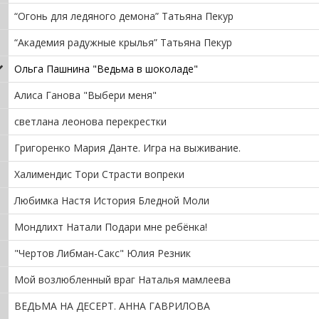
“Огонь для ледяного демона” Татьяна Пекур
“Академия радужные крылья” Татьяна Пекур
Ольга Пашнина "Ведьма в шоколаде"
Алиса Ганова "Выбери меня"
светлана леонова перекрестки
Григоренко Мария Данте. Игра на выживание.
Халимендис Тори Страсти вопреки
Любимка Настя История Бледной Моли
Мондлихт Натали Подари мне ребёнка!
"Чертов Либман-Сакс" Юлия Резник
Мой возлюбленный враг Наталья мамлеева
ВЕДЬМА НА ДЕСЕРТ. АННА ГАВРИЛОВА