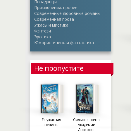
Попаданцы
Приключения: прочее
Современные любовные романы
Современная проза
Ужасы и мистика
Фэнтези
Эротика
Юмористическая фантастика
Не пропустите
Ее ужасная
Сильное звено
нечисть
Академии
Драконов