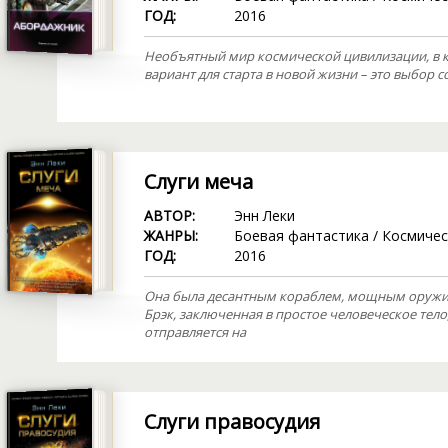
ГОД:
2016
Необъятный мир космической цивилизации, в 
вариант для старта в новой жизни – это выбор 
Слуги меча
АВТОР:
Энн Леки
ЖАНРЫ:
Боевая фантастика
/
Космичес
ГОД:
2016
Она была десантным кораблем, мощным оружие
Брэк, заключенная в простое человеческое тело
отправляется на
Слуги правосудия