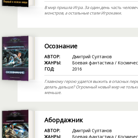
В мир пришла Игра. За один день часть человеч
монстров, а остальные стали Игроками.
Осознание
АВТОР:
Дмитрий Султанов
ЖАНРЫ:
Боевая фантастика
/
Космичес
ГОД:
2016
Главному герою удается выжить в опасных пере
делать дальше? Огромный новый мир не только 
меньше.
Абордажник
АВТОР:
Дмитрий Султанов
ЖАНРЫ:
Боевая фантастика
/
Космичес