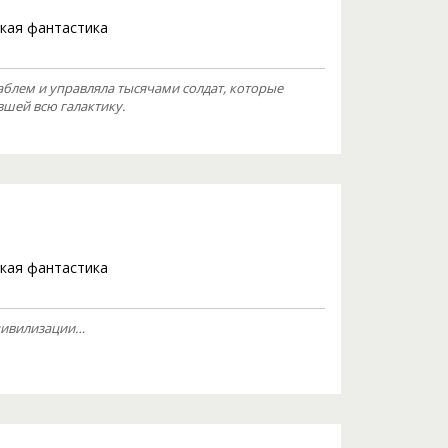
кая фантастика
блем и управляла тысячами солдат, которые
шей всю галактику.
кая фантастика
цивилизации…