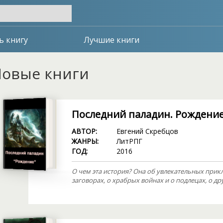
ь книгу
Лучшие книги
овые книги
Последний паладин. Рождени
АВТОР:
Евгений Скребцов
ЖАНРЫ:
ЛитРПГ
ГОД:
2016
О чем эта история? Она об увлекательных прик
заговорах, о храбрых войнах и о подлецах, о др