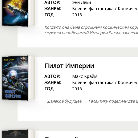
АВТОР:
Энн Леки
ЖАНРЫ:
Боевая фантастика
/
Космичес
ГОД:
2015
Когда-то она была огромным космическим кора
служили непобедимой Империи Радча, завоевав
Пилот Империи
АВТОР:
Макс Крайм
ЖАНРЫ:
Боевая фантастика
/
Космичес
ГОД:
2016
…Далекое будущее… …Галактику поделили две 