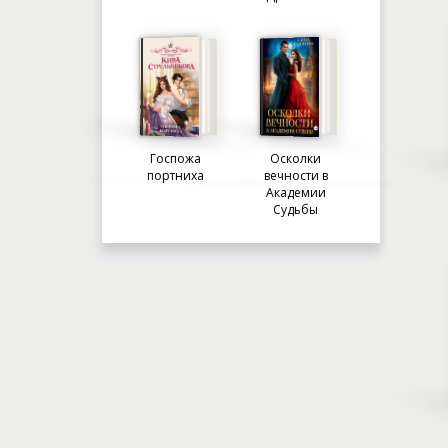
Госпожа
Осколки
портниха
вечности в
Академии
Судьбы