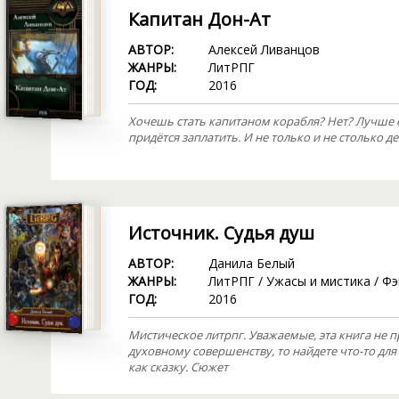
Капитан Дон-Ат
АВТОР:
Алексей Ливанцов
ЖАНРЫ:
ЛитРПГ
ГОД:
2016
Хочешь стать капитаном корабля? Нет? Лучше с
придётся заплатить. И не только и не столько д
Источник. Судья душ
АВТОР:
Данила Белый
ЖАНРЫ:
ЛитРПГ
/
Ужасы и мистика
/
Фэ
ГОД:
2016
Мистическое литрпг. Уважаемые, эта книга не п
духовному совершенству, то найдете что-то для
как сказку. Сюжет