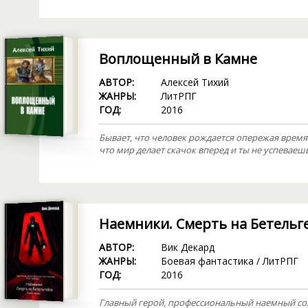
Воплощенный в Камне
АВТОР:
Алексей Тихий
ЖАНРЫ:
ЛитРПГ
ГОД:
2016
Бывает, что человек рождается опережая время
что мир делает скачок вперед и ты не успеваешь
Наемники. Смерть на Бетельг
АВТОР:
Вик Декард
ЖАНРЫ:
Боевая фантастика
/
ЛитРПГ
ГОД:
2016
Главный герой, профессиональный наемный сол