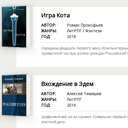
Игра Кота
АВТОР:
Роман Прокофьев
ЖАНРЫ:
ЛитРПГ
/
Фэнтези
ГОД:
2016
Середина двадцать первого века. Компьютерные
привычной частью жизни граждан Российской 
Вхождение в Эдем
АВТОР:
Алексей Темяшев
ЖАНРЫ:
ЛитРПГ
ГОД:
2016
Цифровой век не за горами. Совершен первый 
жесткий диск.