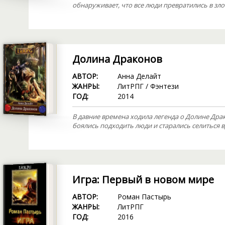
обнаруживает, что все люди превратились в зл
Долина Драконов
АВТОР:
Анна Делайт
ЖАНРЫ:
ЛитРПГ
/
Фэнтези
ГОД:
2014
В давние времена ходила легенда о Долине Драк
боялись подходить люди и старались селиться вд
Игра: Первый в новом мире
АВТОР:
Роман Пастырь
ЖАНРЫ:
ЛитРПГ
ГОД:
2016