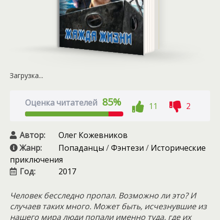
Загрузка...
85%
Оценка читателей
11
2
Автор:
Олег Кожевников
Жанр:
Попаданцы
/
Фэнтези
/
Исторические
приключения
Год:
2017
Человек бесследно пропал. Возможно ли это? И
случаев таких много. Может быть, исчезнувшие из
нашего мира люди попали именно туда, где их