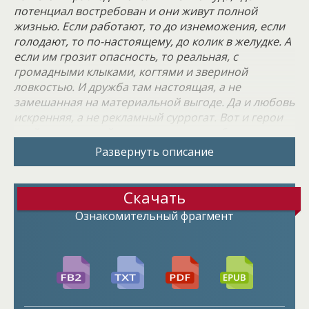
потенциал востребован и они живут полной
жизнью. Если работают, то до изнеможения, если
голодают, то по-настоящему, до колик в желудке. А
если им грозит опасность, то реальная, с
громадными клыками, когтями и звериной
ловкостью. И дружба там настоящая, а не
замешанная на материальной выгоде. Да и любовь
искренняя, а не рекламный суррогат. Вот и герои
этой книги случайно провалились глубоко в
прошлое. Для нашего мира они исчезли, а для
Развернуть описание
мира, где ещё не существовал Человек разумный,
они возникли из ниоткуда и начали
приспосабливать этот мир под себя.
Скачать
Ознакомительный фрагмент