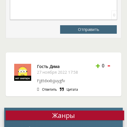
0
Отправить
-
+
0
Гость Дима
27 ноября 2022 17:58
Fjjttdxxbjjuygfv
Ответить
Цитата
Жанры