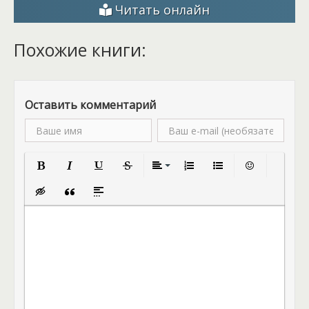
Читать онлайн
Похожие книги:
Оставить комментарий
Полужирный
Курсив
Подчеркнутый
Зачеркнутый
Выравнивание
Нумерованный список
Маркированный спис
Вставить смай
Вставка скрытого текста
Вставка цитаты
Вставка спойлера