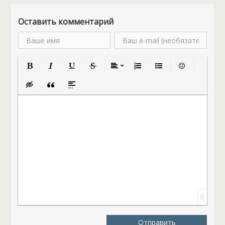
Оставить комментарий
Полужирный
Курсив
Подчеркнутый
Зачеркнутый
Выравнивание
Нумерованный список
Маркированный спис
Вставить смай
Вставка скрытого текста
Вставка цитаты
Вставка спойлера
0
Отправить