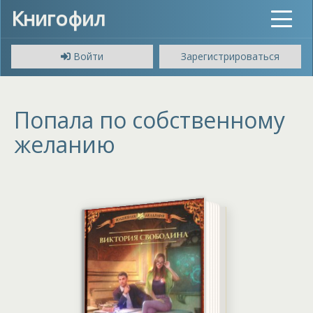
Книгофил
Toggle
navigat
Войти
Зарегистрироваться
Попала по собственному
желанию