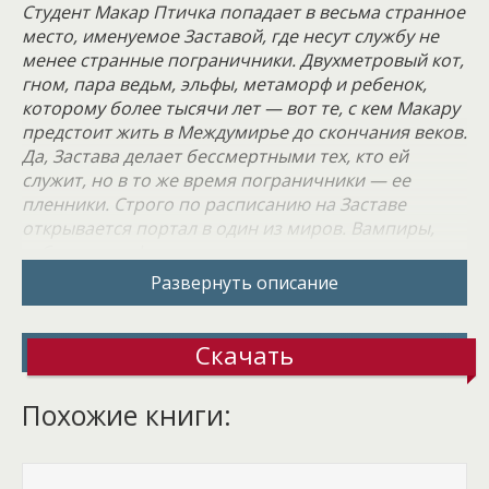
Студент Макар Птичка попадает в весьма странное
место, именуемое Заставой, где несут службу не
менее странные пограничники. Двухметровый кот,
гном, пара ведьм, эльфы, метаморф и ребенок,
которому более тысячи лет — вот те, с кем Макару
предстоит жить в Междумирье до скончания веков.
Да, Застава делает бессмертными тех, кто ей
служит, но в то же время пограничники — ее
пленники. Строго по расписанию на Заставе
открывается портал в один из миров. Вампиры,
гоблины, эльфы, гномы переходят через границу,
чтобы попасть в наш мир. Земля для них — парк
Развернуть описание
развлечений, сафари.
На Заставе Макар узнает, что был похищен только
потому, что сумел поймать поднос, выбитый из рук
Скачать
официанта. Так ведьмы опознали в нем Ловца
времени — человека, которому предстоит спасти
Похожие книги:
Заставу от гибели.