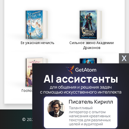
Ее ужасная нечисть
Сильное звено Академии
Драконов
X
Госпожа портниха
Осколки вечности в
Академии Судьбы
© 2026 Книгофил.орг | contact@knigofil.org