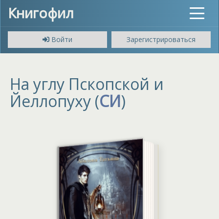
Книгофил
Toggle
navigat
Войти
Зарегистрироваться
На углу Пскопской и
Йеллопуху (
СИ
)