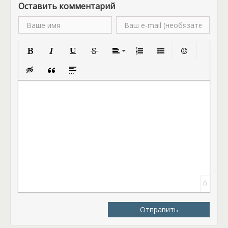
Оставить комментарий
Полужирный
Курсив
Подчеркнутый
Зачеркнутый
Выравнивание
Нумерованный список
Маркированный спис
Вставить смай
Вставка скрытого текста
Вставка цитаты
Вставка спойлера
0
Отправить