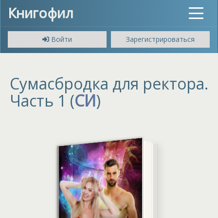
Книгофил
Toggle
navigat
Войти
Зарегистрироваться
Сумасбродка для ректора.
Часть 1 (
СИ
)