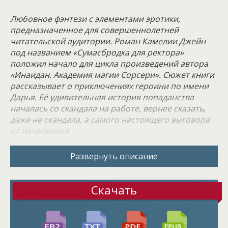
Любовное фэнтези с элементами эротики,
предназначенное для совершеннолетней
читательской аудитории. Роман Камелии Джейн
под названием «Сумасбродка для ректора»
положил начало для цикла произведений автора
«Инаидан. Академия магии Сорсери». Сюжет книги
рассказывает о приключениях героини по имени
Дарья. Её удивительная история попаданства
началась со скандала на работе, вернее сказать,
даже не скандала, а самого настоящего выговора
от начальника.
Если уж врешь и чувствуешь за собой вину, то не
Развернуть описание
нарывайся на неприятности своими клятвами типа
«да пусть я под землю провалюсь, если я вру». Ведь
что-то весьма подобное и может случиться в
Скачать
самом деле! Как раз после подобной фразы
героиня и почувствовала странное помрачение
сознания, голова закружилась, в глазах резко стало