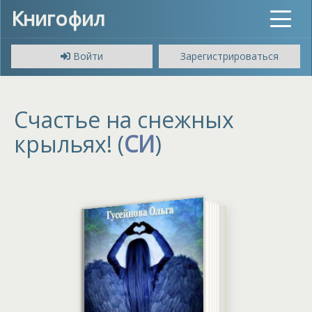
Книгофил
Toggle
navigat
Войти
Зарегистрироваться
Счастье на снежных
крыльях! (
СИ
)