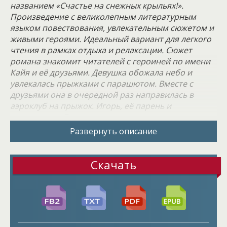
названием «Счастье на снежных крыльях!».
Произведение с великолепным литературным
языком повествования, увлекательным сюжетом и
живыми героями. Идеальный вариант для легкого
чтения в рамках отдыха и релаксации. Сюжет
романа знакомит читателей с героиней по имени
Кайя и её друзьями. Девушка обожала небо и
увлекалась прыжками с парашютом. Вместе с
друзьями она в очередной раз направилась в
аэроклуб на прыжок. Игорь, её парень и
единственный мужчина, которого героиня пустила
к себе в сердце, и Маша, подруга детства, уж
Развернуть описание
больно заинтересовано смотрели друг на друга.
Этот интерес явно был не деловой и далеко не
дружеский. Устраивать сцены Кайя на публике не
Скачать
стала, решила подождать, пока парочка сама
сознается в тайном романе за её спиной… а зря!
Внизу самолета виднелись облака, Кайя, Игорь и
Маша выпрыгнули. Сначала всё шло по плану,