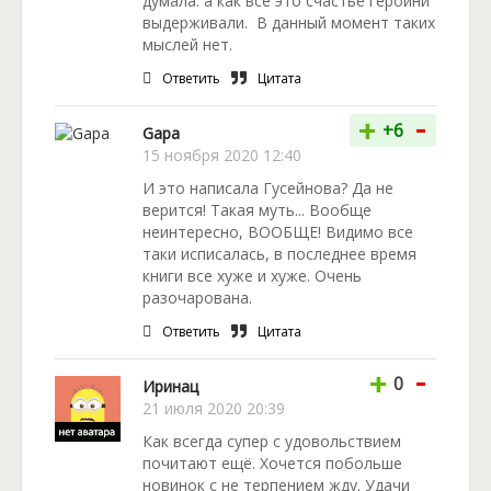
думала: а как все это счастье героини
выдерживали. В данный момент таких
мыслей нет.
Ответить
Цитата
-
+
+6
Gapa
15 ноября 2020 12:40
И это написала Гусейнова? Да не
верится! Такая муть... Вообще
неинтересно, ВООБЩЕ! Видимо все
таки исписалась, в последнее время
книги все хуже и хуже. Очень
разочарована.
Ответить
Цитата
-
+
0
Иринац
21 июля 2020 20:39
Как всегда супер с удовольствием
почитают ещё. Хочется побольше
новинок с не терпением жду. Удачи