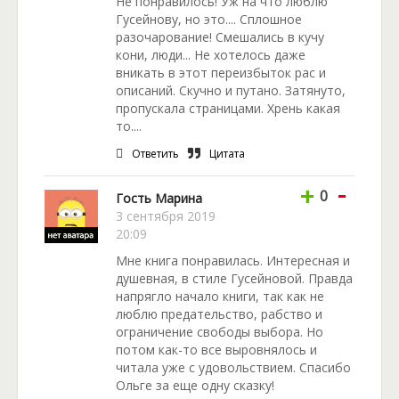
Не понравилось! Уж на что люблю
Гусейнову, но это.... Сплошное
разочарование! Смешались в кучу
кони, люди... Не хотелось даже
вникать в этот переизбыток рас и
описаний. Скучно и путано. Затянуто,
пропускала страницами. Хрень какая
то....
Ответить
Цитата
-
+
0
Гость Марина
3 сентября 2019
20:09
Мне книга понравилась. Интересная и
душевная, в стиле Гусейновой. Правда
напрягло начало книги, так как не
люблю предательство, рабство и
ограничение свободы выбора. Но
потом как-то все выровнялось и
читала уже с удовольствием. Спасибо
Ольге за еще одну сказку!