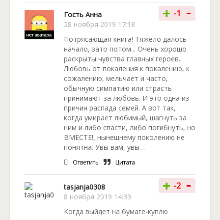
-
+
-1
Гость Анна
28 ноября 2019 17:18
Потрясающая книга! Тяжело далось
начало, зато потом... Очень хорошо
раскрыты чувства главных героев.
Любовь от покаления к покалению, к
сожалению, мельчает и часто,
обычную симпатию или страсть
принимают за любовь. И это одна из
причин распада семей. А вот так,
когда умирает любимый, шагнуть за
ним и либо спасти, либо погибнуть, но
ВМЕСТЕ!, нынешнему поколению не
понятна. Увы вам, увы…
Ответить
Цитата
-
+
-2
tasjanja0308
8 ноября 2019 14:33
Когда выйдет на бумаге-куплю