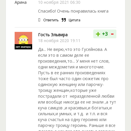
10 ноября 2021 06:30
Спасибо! Очень понравилась книга
Ответить
Цитата
-
+
+3
Гость Эльвира
18 ноября 2020 19:11
Да... Не верю,что это Гусейнова. А
если это в самом деле ее
произведения,то... У меня нет слов,
одни междометия и многоточие.
Пусть в ее ранних произведениях
тоже был часто один сюжетик про
одинокую женщину или парочку-
троицу женщин,которые уже
пострадали от неразделенной любви
или вообще никогда ее не знали ,а тут
куча самцов ,и красивых,и богатых,и
сильных,и умных, и т.д. и т.п. и вся
куча счастья на одну героиню или
парочку-троицу героинь. Раньше я все