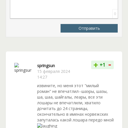
устремилась вниз, пытаясь руками как-то
замедлить падение, как вдруг из-за спины
0
показались белые крылья. И вот она оказывается в
новом мире, где холодно и снежно, а опасность
Отправить
подстерегает на каждом шагу. Остается только
надеяться, что такую белую и пушистую девушку с
горячим сердцем оценит местный принц!
-
+
+1
springsun
15 февраля 2024
14:27
извините, но меня этот "милый
роман" не впечатлил--шаэры, шазы,
ша, шаа, шайгалы, леары, все эти
лошары не впечатлили, хватило
дочитать до 24 страницы,
окончательно в именах норвежских
запуталась какой лошара передо мной