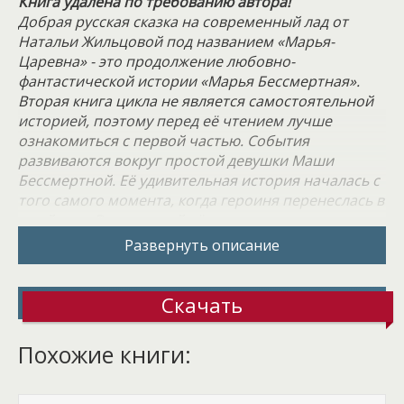
Книга удалена по требованию автора!
Добрая русская сказка на современный лад от
Натальи Жильцовой под названием «Марья-
Царевна» - это продолжение любовно-
фантастической истории «Марья Бессмертная».
Вторая книга цикла не является самостоятельной
историей, поэтому перед её чтением лучше
ознакомиться с первой частью. События
развиваются вокруг простой девушки Маши
Бессмертной. Её удивительная история началась с
того самого момента, когда героиня перенеслась в
иной мир. Всему виной её пристрастие к дивным
украшениям. Именно они и стали причиной её
Развернуть описание
попаданства. Очнулась она в сказочном мире, да
не совсем добром. Её злая сестра ищет способ как
избавиться от отца, чтобы унаследовать все его
Скачать
богатства и земли. Да и папенька не подарок, сам
себе на уме. А бабушка, что осталась в родном
Похожие книги:
мире, та еще артистка!
Сказка для Маши очень быстро закончилась.