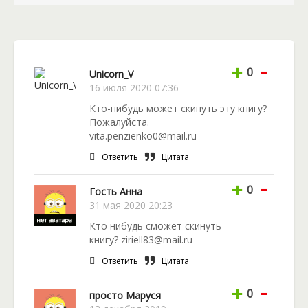
Героине сказка оказалась гораздо ближе, чем
обыденность. Поэтому девушка нашла способ
возвратиться туда обратно. Кто знал, что всё
пойдет не по плану? Чем же увенчается
-
путешествие Маши на этот раз? Узнайте в
+
0
Unicorn_V
фантастическом романе «Марья-Царевна».
16 июля 2020 07:36
Кто-нибудь может скинуть эту книгу?
Пожалуйста.
vita.penzienko0@mail.ru
Ответить
Цитата
-
+
0
Гость Анна
31 мая 2020 20:23
Кто нибудь сможет скинуть
книгу? ziriell83@mail.ru
Ответить
Цитата
-
+
0
просто Маруся