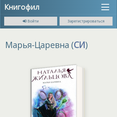
Книгофил
Toggle
navigat
Войти
Зарегистрироваться
Марья-Царевна (
СИ
)