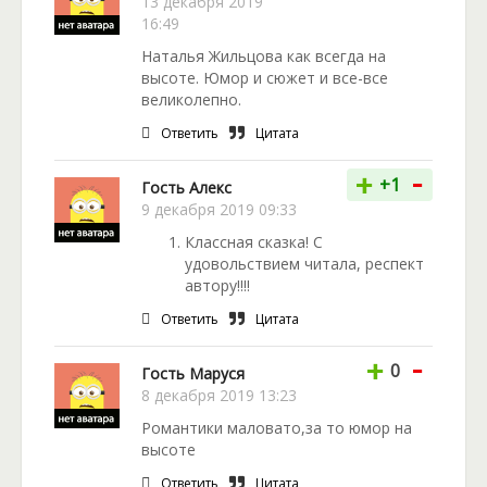
13 декабря 2019
16:49
Наталья Жильцова как всегда на
высоте. Юмор и сюжет и все-все
великолепно.
Ответить
Цитата
-
+
+1
Гость Алекс
9 декабря 2019 09:33
Классная сказка! С
удовольствием читала, респект
автору!!!!
Ответить
Цитата
-
+
0
Гость Маруся
8 декабря 2019 13:23
Романтики маловато,за то юмор на
высоте
Ответить
Цитата