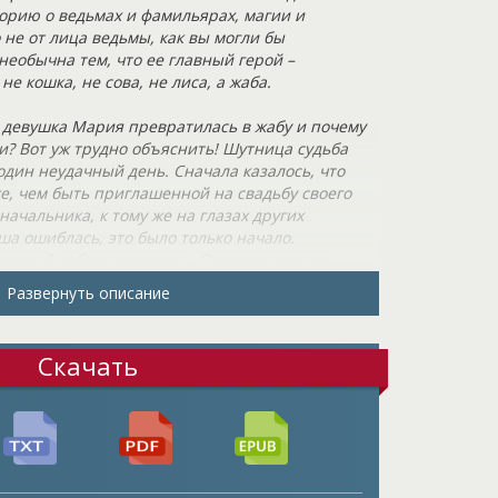
орию о ведьмах и фамильярах, магии и
не от лица ведьмы, как вы могли бы
необычна тем, что ее главный герой –
не кошка, не сова, не лиса, а жаба.
 девушка Мария превратилась в жабу и почему
и? Вот уж трудно объяснить! Шутница судьба
 один неудачный день. Сначала казалось, что
е, чем быть приглашенной на свадьбу своего
начальника, к тому же на глазах других
а ошиблась, это было только начало.
анный каблук, падение… Очнулась она со
у нее нет тела. Так и оказалось, не было ни
Развернуть описание
ша. Узнала она об этом лишь в ходе разговора
ведьмой, с хранителем неприкаянных душ. Как и
не могла понять. Однако стало ясно, что ее душа
Скачать
которая станет помощником для ведьмы Элии, то
я сила невероятна. Ее красота неоспорима, но
рующий, но опасный. А Маша – жаба, у нее
судьба девушки в ее руках. У героини есть шанс