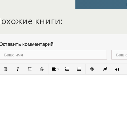
опять вернуться в свое п
только после служения ве
Зачем же ведьме еще оди
охожие книги:
она планирует завоевать
красавицу Элию, но и Маш
жаба! Не спеши расстраив
повернуться обстоятельст
Оставить комментарий
Полужирный
Курсив
Подчеркнутый
Зачеркнутый
Выравнивание
Нумерованный список
Маркированный список
Вставить смайлик
Вставка скры
Вставк
В