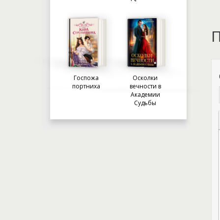
П
Госпожа
Осколки
портниха
вечности в
Академии
Судьбы