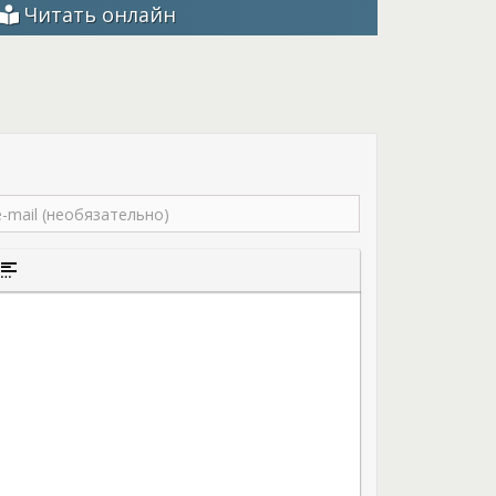
режнее тело и продолжить былую жизнь, но
Читать онлайн
дьме сроком приблизительно 10 лет.
н фамильяр, да еще и жаба? Как с его помощью
 сердце Арниса? Принц Арнис покорил не только
у. Только что она может сделать? Она ведь
аться, девочка, никогда не знаешь, как могут
ва. Мир-то магический!
того текста
а цитаты
ставка спойлера