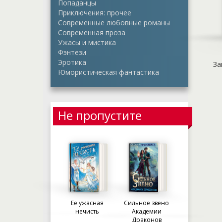
Попаданцы
Приключения: прочее
Современные любовные романы
Современная проза
Ужасы и мистика
Фэнтези
Эротика
За
Юмористическая фантастика
Не пропустите
Ее ужасная
Сильное звено
нечисть
Академии
Драконов