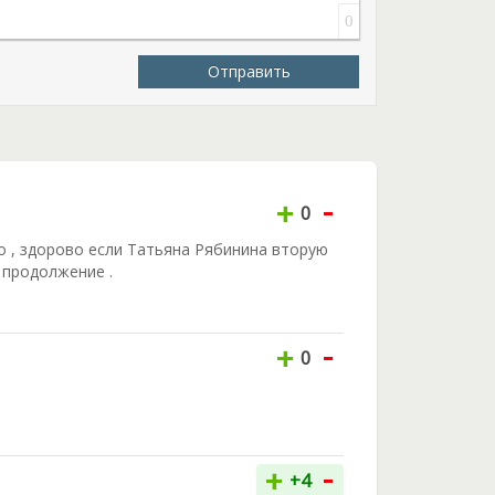
0
Отправить
-
+
0
о , здорово если Татьяна Рябинина вторую
а продолжение .
-
+
0
-
+
+4