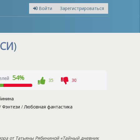
Войти
Зарегистрироваться
СИ
)
54%
елей
35
30
бинина
/
Фэнтези
/
Любовная фантастика
ора от Татьяны Рябининой «Тайный дневник