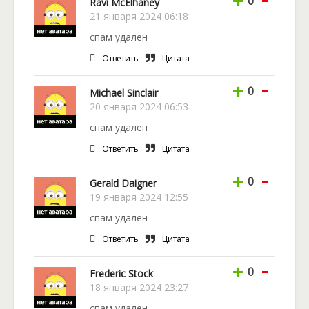
+
0
Ravi McElhaney
21 января 2024 06:18
спам удален
Ответить
Цитата
-
+
0
Michael Sinclair
20 января 2024 06:53
спам удален
Ответить
Цитата
-
+
0
Gerald Daigner
19 января 2024 12:55
спам удален
Ответить
Цитата
-
+
0
Frederic Stock
18 января 2024 23:27
спам удален