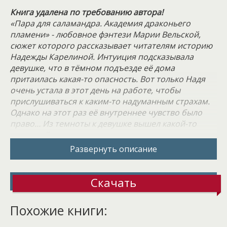
Книга удалена по требованию автора!
«Пара для саламандра. Академия драконьего
пламени» - любовное фэнтези Марии Вельской,
сюжет которого рассказывает читателям историю
Надежды Карелиной. Интуиция подсказывала
девушке, что в тёмном подъезде её дома
притаилась какая-то опасность. Вот только Надя
очень устала в этот день на работе, чтобы
прислушиваться к каким-то надуманным страхам.
Однако на этот раз её внутреннее чувство было
право… Из темноты к девушке вышел какой-то
странный незнакомец с шипящим акцентом,
словно у змея. Он знал её имя, знал её фамилию.
Развернуть описание
Внезапно во тьме вспыхнули два изумрудных глаза
со змеиными зрачками…
Скачать
Оказалось, что гость искал долгое время именно
такого человека, как Надежда – поставленную в
Похожие книги:
безвыходное положение. Лишь в этом случае
человек способен преодолеть границу миров.