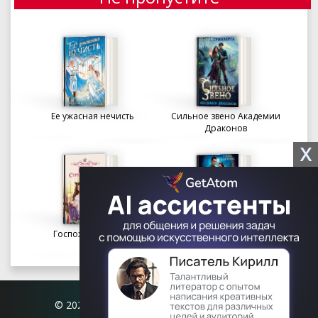
Ее ужасная нечисть
Сильное звено Академии
Драконов
X
Госпожа портниха
Осколки вечности в
Академии Судьбы
© 2026 Книгофил.орг | contact@knigofil.org