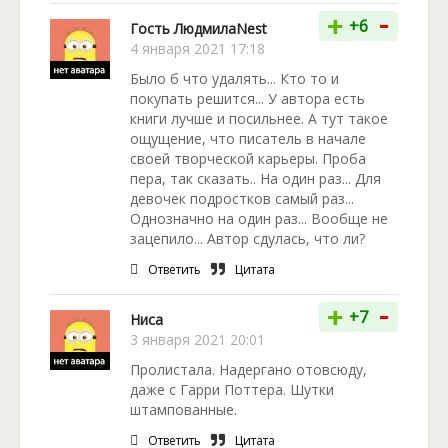
-
+
+6
Гость ЛюдмилаNest
4 января 2021 17:18
Было б что удалять... Кто то и
покупать решится... У автора есть
книги лучше и посильнее. А тут такое
ощущение, что писатель в начале
своей творческой карьеры. Проба
пера, так сказать.. На один раз... Для
девочек подростков самый раз...
Однозначно на один раз... Вообще не
зацепило... Автор сдулась, что ли?
Ответить
Цитата
-
+
+7
Ниса
3 января 2021 20:01
Пролистала. Надергано отовсюду,
даже с Гарри Поттера. Шутки
штампованные.
Ответить
Цитата