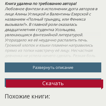
Книга удалена по требованию автора!
Любовное фэнтези в исполнении дуэта авторов в
лице Алины Углицкой и Валентины Езерской с
названием «Полный трындец, или Феникса
вызывали?». В главной роли оказалась
двадцатилетняя студентка Усольцева,
увлекающаяся фэнтезийной литературой.
Угораздило же её неудачно распалить печь.
Громкий хлопок и языки пламени направились
прямо из топки навстречу её лицу. Несчастная
девчонка не успела ничего сделать. Резкая боль
пронеслась по всему телу, а из печи неожиданно
вылетела огненная птица и ударила героиню
Развернуть описание
прямо в грудь… Вместе с болью жар-птица
проникла внутрь, заполонив собой всё тело.
Сперва героиню подбросило вверх, а затем
Скачать
швырнуло на пол. После студентку накрыло
золотисто-алым маревом…
Похожие книги:
Нелепая смерть, да? Вот только Злата не умерла,