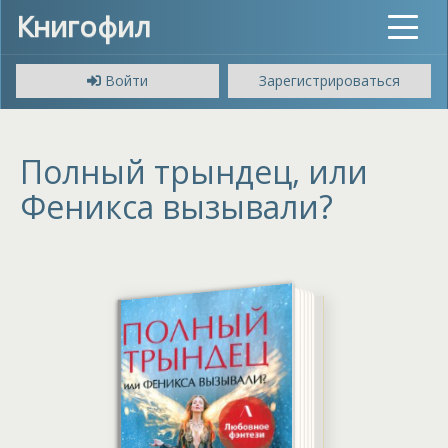
Книгофил
Toggle
navigat
Войти
Зарегистрироваться
Полный трындец, или
Феникса вызывали?