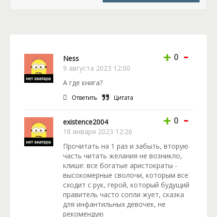
героиню в этот мир – наследники пяти великих
земель, которые возникли после разделения
Алестериума на отдельные державы. Те
наследники – глупые ребята, решившиеся на
-
проведение сложного и опасного ритуала.
+
0
Ness
Конечно же, всё пошло не так, как они
9 августа 2023 12:00
предполагали. Вместо могучего воина они
А где книга?
получили хрупкую девушку. Никто не смеет
указывать Фениксу, в чьем теле ему возродиться!
Ответить
Цитата
Его выбор пал на Злату, значит быть ей Вечным
-
Фениксом и Сердцем Мира. Отныне судьба её
+
0
existence2004
предопределена: казённый дом, дальний путь и
18 января 2023 12:26
вредный принц в лице её будущего супруга.
Прочитать на 1 раз и забыть, вторую
Кажется, всё происходящее вокруг Златы – полный
часть читать желания не возникло,
трындец!
клише: все богатые аристократы -
высокомерные сволочи, которым все
сходит с рук, герой, который будущий
правитель часто сопли жует, сказка
для инфантильных девочек, не
рекомендую