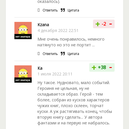
оказалось).
Ответить
Цитата
-
+
-2
Kzana
4 декабря 2022 22:51
Мне очень понравилось, немного
натянуто но это не портит ...
Ответить
Цитата
-
+
+38
Ка
1 июля 2022 20:11
Ну такое. Нудновато, мало событий.
Героиня не цельная, ну не
складывается образ. Герой - тем
более, собран из кусков характеров
чужих книг, плохо склеен, торчат
куски. А уж растягивать конец, чтобы
вторую книгу сделать... У автора
фантазии и на первую не набралось.