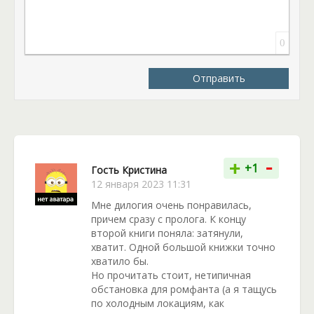
сказке, позиционируя книгу как зимнюю
атмосферную историю. Это одно из самых свежих
произведений, которое скрасит тихий вечер и
0
утолит желание почитать, а заодно помечтать и
испытать эмоции от переживаний. Роман «Сталь и
Отправить
серебро» перенесет читателя в мир, в котором
есть магия и технический прогресс. Именно здесь
персонажам придется преодолеть сложный путь к
самим себе и друг к другу.
-
+
+1
Гость Кристина
12 января 2023 11:31
Мне дилогия очень понравилась,
причем сразу с пролога. К концу
второй книги поняла: затянули,
хватит. Одной большой книжки точно
хватило бы.
Но прочитать стоит, нетипичная
обстановка для ромфанта (а я тащусь
по холодным локациям, как