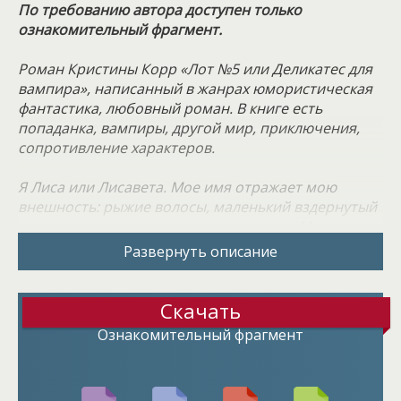
По требованию автора доступен только
ознакомительный фрагмент.
Роман Кристины Корр «Лот №5 или Деликатес для
вампира», написанный в жанрах юмористическая
фантастика, любовный роман. В книге есть
попаданка, вампиры, другой мир, приключения,
сопротивление характеров.
Я Лиса или Лисавета. Мое имя отражает мою
внешность: рыжие волосы, маленький вздернутый
нос, зеленые глаза и заостренные уши. Можно
было бы подумать, что я эльфийка. Удача – это моё
Развернуть описание
второе «я». Мне повезло появиться на свет 1
января сразу после Нового года, не сгореть в доме,
в котором случился пожар, вовремя заболеть,
Скачать
перед сложным экзаменом или серьёзной
Ознакомительный фрагмент
проверкой на работе и, самое главное, – выйти
замуж. Ярослав – прекрасный парень, и я долго не
думала, согласившись на бракосочетание с ним.