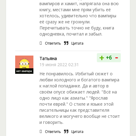
вампиров и хамит, напрягала она всю
книгу, местами мне прям убить её
хотелось, удивительно что вампиры
её сразу же не грохнули.
Перечитывать точно не буду, книга
однодневка, почитал и забыл.
Ответить
Цитата
-
+
+6
Taтьяна
19 июня 2022 02:31
Не понравилось. Избитый сюжет о
любви холодного и богатого вампира
к наглой попаданке. Да и автор в
своём опусе обижает людей. "Всё на
одно лицо как азиаты." "Ярослав
почти еврей." О стиле и языке этой
писательницы как представителя
великого и могучего вообще не стоит
и говорить.
Ответить
Цитата