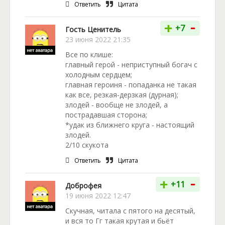
Ответить
Цитата
-
+
+7
Гость Ценитель
23 июня 2022 21:35
Все по клише:
главный герой - неприступный богач с
холодным сердцем;
главная героиня - попаданка не такая
как все, резкая-дерзкая (дурная);
злодей - вообще не злодей, а
пострадавшая сторона;
*удак из ближнего круга - настоящий
злодей.
2/10 скукота
Ответить
Цитата
-
+
+11
Доброфея
19 июня 2022 12:47
Скучная, читала с пятого на десятый,
и вся то Гг такая крутая и бьёт