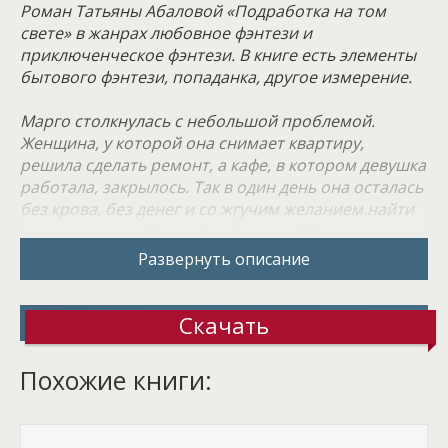
Роман Татьяны Абаловой «Подработка на том
свете» в жанрах любовное фэнтези и
приключенческое фэнтези. В книге есть элементы
бытового фэнтези, попаданка, другое измерение.
Марго столкнулась с небольшой проблемой.
Женщина, у которой она снимает квартиру,
решила сделать ремонт, а кафе, в котором девушка
работала, закрылось. Так в один день она осталась
без крова, без денег и со жгучим желанием найти
пристанище на ближайший месяц. Маргарита
совсем не хотела уезжать домой на каникулы, там
Развернуть описание
ее особо никто не ждал, да с мачехой она язык
общий так и не нашла.
Скачать
Марго высылала резюме одно за другим,
проходила кучу собеседований, но молодую
Похожие книги:
девушку не хотели брать на работу с
проживанием. Остался только один вариант –
отправиться жить к старушке-кошатнице, но так