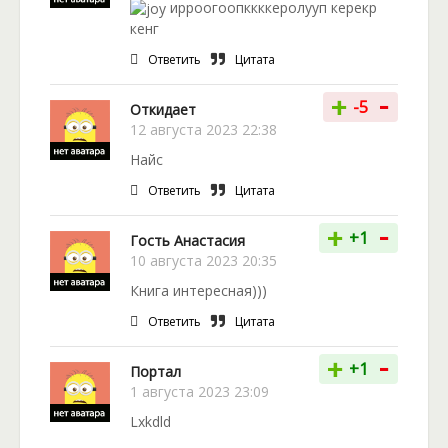
ирроогоопккккеролууп керекр
кенг
Ответить
Цитата
-
+
-5
Откидает
12 августа 2023 22:38
Найс
Ответить
Цитата
-
+
+1
Гость Анастасия
10 августа 2023 20:35
Книга интересная)))
Ответить
Цитата
-
+
+1
Портал
1 августа 2023 23:09
Lxkdld