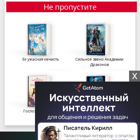
Не пропустите
Ее ужасная нечисть
Сильное звено Академии
Драконов
X
Госпожа портниха
Осколки вечности в
Академии Судьбы