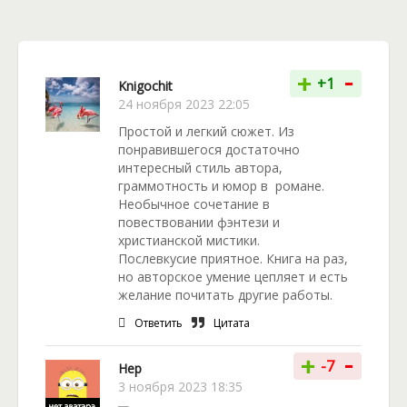
подойдет к концу? Ей предстоит сделать свой
выбор, и он точно не будет простым.
-
Вас ждет увлекательная и интригующая история с
+
+1
Knigochit
прекрасными персонажами, захватывающим
24 ноября 2023 22:05
сюжетом и легкой романтической ноткой. Легкая и
Простой и легкий сюжет. Из
приятная книга отлично подойдет для того, чтобы
понравившегося достаточно
расслабиться после трудового дня. Есть
интересный стиль автора,
небольшой минус – книга не вычитана,
граммотность и юмор в романе.
встречаются опечатки, но это никак не повлияет
Необычное сочетание в
на впечатление – вы наверняка получите
повествовании фэнтези и
удовольствие от прочтения!
христианской мистики.
Послевкусие приятное. Книга на раз,
но авторское умение цепляет и есть
желание почитать другие работы.
Ответить
Цитата
-
+
-7
Нер
3 ноября 2023 18:35