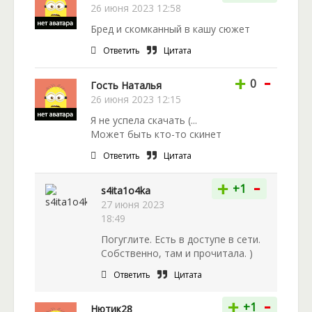
26 июня 2023 12:58
Бред и скомканный в кашу сюжет
Ответить
Цитата
-
+
0
Гость Наталья
26 июня 2023 12:15
Я не успела скачать (...
Может быть кто-то скинет
Ответить
Цитата
-
+
+1
s4ita1o4ka
27 июня 2023
18:49
Погуглите. Есть в доступе в сети.
Собственно, там и прочитала. )
Ответить
Цитата
-
+
+1
Нютик28