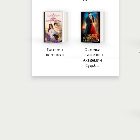
Госпожа
Осколки
портниха
вечности в
Академии
Судьбы