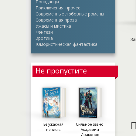
Попаданцы
Приключения: прочее
Современные любовные романы
Современная проза
Ужасы и мистика
Фэнтези
Эротика
За
Юмористическая фантастика
Не пропустите
П
Ее ужасная
Сильное звено
нечисть
Академии
Драконов