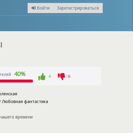
Войти
Зарегистрироваться
ы
40%
телей
4
6
ленская
/
Любовная фантастика
нашего времени