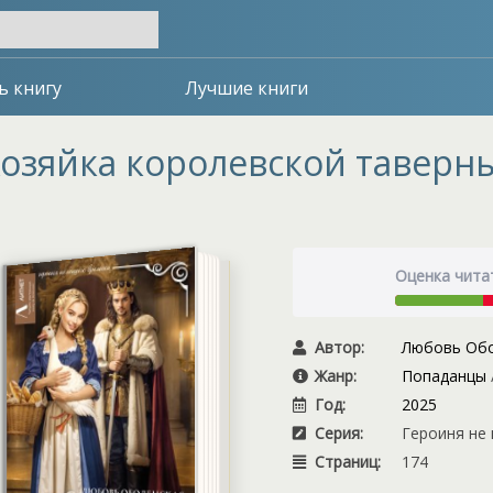
ь книгу
Лучшие книги
озяйка королевской таверн
Оценка чита
Автор:
Любовь Обо
Жанр:
Попаданцы
Год:
2025
Серия:
Героиня не 
Страниц:
174