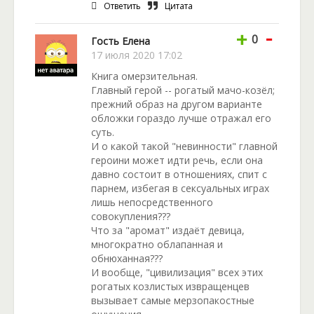
Ответить
Цитата
-
+
0
Гость Елена
17 июля 2020 17:02
Книга омерзительная.
Главный герой -- рогатый мачо-козёл;
прежний образ на другом варианте
обложки гораздо лучше отражал его
суть.
И о какой такой "невинности" главной
героини может идти речь, если она
давно состоит в отношениях, спит с
парнем, избегая в сексуальных играх
лишь непосредственного
совокупления???
Что за "аромат" издаёт девица,
многократно облапанная и
обнюханная???
И вообще, "цивилизация" всех этих
рогатых козлистых извращенцев
вызывает самые мерзопакостные