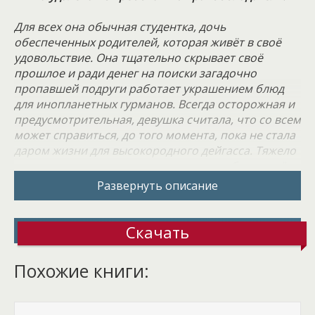
Для всех она обычная студентка, дочь
обеспеченных родителей, которая живёт в своё
удовольствие. Она тщательно скрывает своё
прошлое и ради денег на поиски загадочно
пропавшей подруги работает украшением блюд
для инопланетных гурманов. Всегда осторожная и
предусмотрительная, девушка считала, что со всем
может справиться, до того момента, пока не стала
даром жизни для высокородного дейгасса. Тяжело
что-то доказать тому, кто не привык себе ни в чём
отказывать. Во что выльется их встреча? В
Развернуть описание
ненависть или любовь? Кто окажется
побеждённым, а кто одержит верх в затянувшемся
противостоянии? Судьба вынудит их пересмотреть
Скачать
свои взгляды на жизнь и поставит под сомнения
прежние убеждения.
Похожие книги: