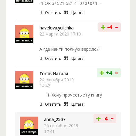
-1 OR 3+521-521-1=0+0+0+1 --
Ответить
Цитата
-
+
-4
havelova.yulichka
22 марта 2020 17:10
А где найти полную версию??
Ответить
Цитата
-
+
+4
Гость Натали
24 октября 2019
14:42
Хочу прочесть эту книгу
Ответить
Цитата
-
+
-4
anna_2507
25 октября 2019
17:41