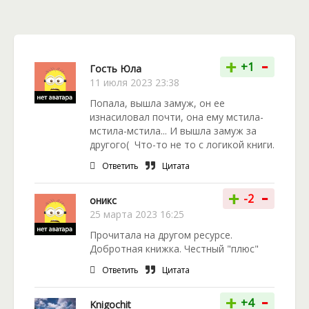
-
+
+1
Гость Юла
11 июля 2023 23:38
Попала, вышла замуж, он ее
изнасиловал почти, она ему мстила-
мстила-мстила... И вышла замуж за
другого( Что-то не то с логикой книги.
Ответить
Цитата
-
+
-2
оникс
25 марта 2023 16:25
Прочитала на другом ресурсе.
Добротная книжка. Честный "плюс"
Ответить
Цитата
-
+
+4
Knigochit