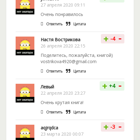
27 апреля 2020 09:11
Очень понравилось
Ответить
Цитата
-
+
-4
Настя Вострикова
26 апреля 2020 22:15
Поделитесь, пожалуйста, книгой)
vostrikova4920@gmail.com
Ответить
Цитата
-
+
+4
Левый
22 апреля 2020 23:27
Очень крутая книга!
Ответить
Цитата
-
+
-3
aqjrqdca
23 марта 2020 00:07