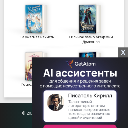
Ее ужасная нечисть
Сильное звено Академии
Драконов
X
Госпожа портниха
Осколки вечности в
Академии Судьбы
© 2026 Книгофил.орг | contact@knigofil.org