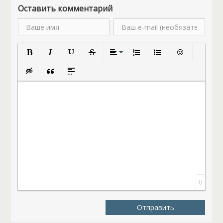
Оставить комментарий
Полужирный
Курсив
Подчеркнутый
Зачеркнутый
Выравнивание
Нумерованный список
Маркированный спис
Вставить смай
Вставка скрытого текста
Вставка цитаты
Вставка спойлера
0
Отправить