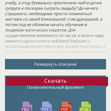
учебу, а отцу буквально приспичило найти дочке
супруга и поскорее сыграть свадьбу? Да ничего
страшного, необходимо просто поменяться
местами со своей близняшкой, став дурнушкой, а
потом под ее обликом начать обучение в
Академии магических секретов. Для
осуществления желаемого не так уж и много надо,
немного удачи и книга любимой бабушки с
различными рецептами и все, можно приступать к
делу. Да не все так гладко, ведь Академия оказалась
не совсем такой, какой я ее себе представляла,
здесь не все так просто, а из-за интриг завистников
Развернуть описание
вообще многое может измениться. А еще и
чувства внезапно нагрянули... Теперь снова
придется проверять себя и доказывать, что ради
Скачать
желаемого я способна на многое.
Ознакомительный фрагмент