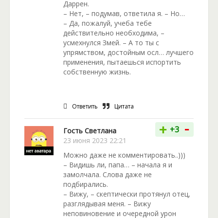
Даррен.
– Нет, – подумав, ответила я. – Но…
– Да, пожалуй, учеба тебе
действительно необходима, –
усмехнулся Змей. – А то ты с
упрямством, достойным осл… лучшего
применения, пытаешься испортить
собственную жизнь.
Ответить
Цитата
-
+
+3
Гость Светлана
23 июня 2023 22:21
Можно даже не комментировать..)))
– Видишь ли, папа… – начала я и
замолчала. Слова даже не
подбирались.
– Вижу, – скептически протянул отец,
разглядывая меня. – Вижу
неповиновение и очередной урон