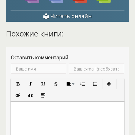
Читать онлайн
Похожие книги:
Оставить комментарий
Полужирный
Курсив
Подчеркнутый
Зачеркнутый
Выравнивание
Нумерованный список
Маркированный спис
Вставить смай
Вставка скрытого текста
Вставка цитаты
Вставка спойлера