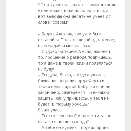
ГГ-ня тупеет на глазах - самоконтроль
у нее может и начал появляться, а
вот выводы она делать не умеет от
слова "совсем"
– Ладно, Алексия, так уж и быть,
оставайся. Только сделай одолжение,
не попадайся мне на глаза!
– С удовольствием! А если, наконец-
то, прошение о разводе подпишешь,
то я даже в твоей жизни появляться
не буду!
– Ты дура, Лекса, – вздохнул он. –
Слушание по делу лорда Ферта и
твоей ненаглядной бабушки еще не
закончено, разведемся – и никакой
защиты, как у принцессы, у тебя не
будет. В тюрьму хочешь?
Я запнулась.
– Ты это серьезно? А разве титул не
остается после развода?
– А тебе он нужен? – поднял бровь