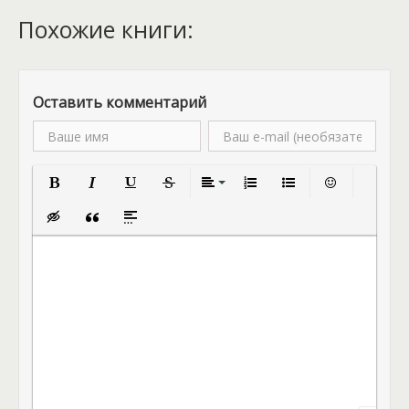
Похожие книги:
Оставить комментарий
Полужирный
Курсив
Подчеркнутый
Зачеркнутый
Выравнивание
Нумерованный список
Маркированный спис
Вставить смай
Вставка скрытого текста
Вставка цитаты
Вставка спойлера