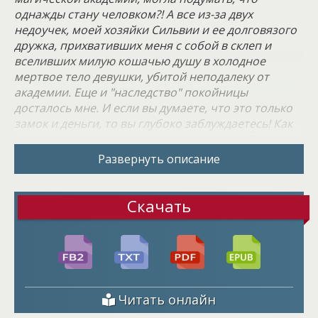
однажды стану человком?! А все из-за двух
недоучек, моей хозяйки Сильвии и ее долговязого
дружка, прихвативших меня с собой в склеп и
вселивших милую кошачью душу в холодное
мертвое тело девушки, убитой неподалеку от
академии. Еще и "наследство" покойницы
досталось мне. И если вы думаете, что это только
замок и деньги, то вы глубоко заблуждаетесь! Как
всегда, недотепы натворят, а Марси мучайся.
Развернуть описание
Скачать
Читать онлайн