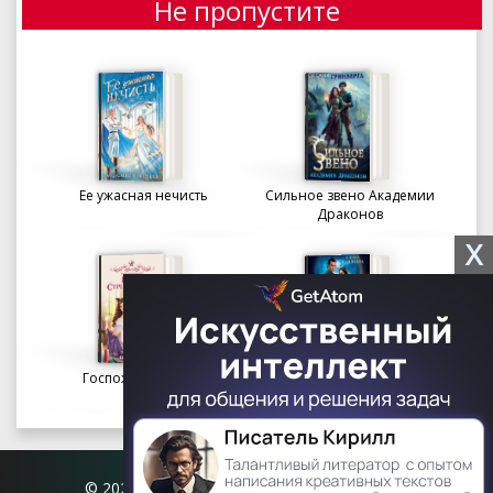
Не пропустите
Ее ужасная нечисть
Сильное звено Академии
Драконов
X
Госпожа портниха
Осколки вечности в
Академии Судьбы
© 2026 Книгофил.орг | contact@knigofil.org