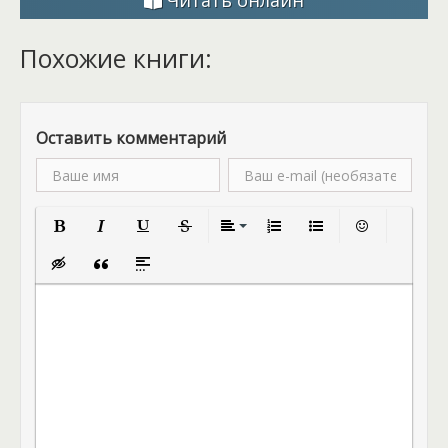
Читать онлайн
Похожие книги:
Оставить комментарий
Полужирный
Курсив
Подчеркнутый
Зачеркнутый
Выравнивание
Нумерованный список
Маркированный спис
Вставить смай
Вставка скрытого текста
Вставка цитаты
Вставка спойлера