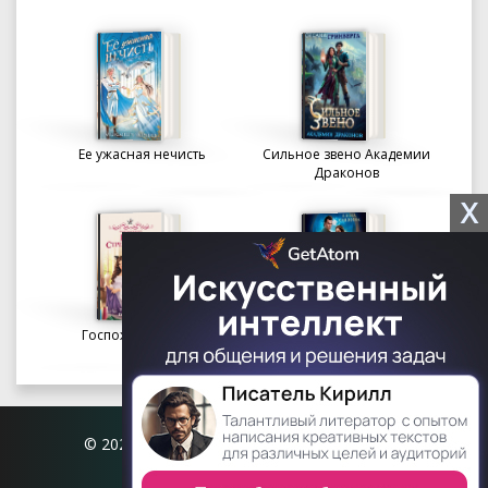
Ее ужасная нечисть
Сильное звено Академии
Драконов
X
Госпожа портниха
Осколки вечности в
Академии Судьбы
© 2026 Книгофил.орг | contact@knigofil.org