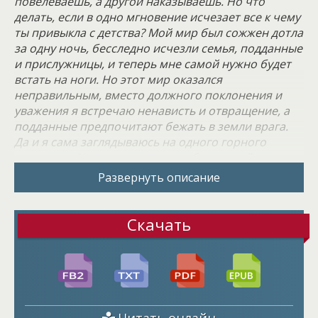
повелеваешь, а другой наказываешь. Но что
делать, если в одно мгновение исчезает все к чему
ты привыкла с детства? Мой мир был сожжен дотла
за одну ночь, бесследно исчезли семья, подданные
и прислужницы, и теперь мне самой нужно будет
встать на ноги. Но этот мир оказался
неправильным, вместо должного поклонения и
уважения я встречаю ненависть и отвращение, а
подданные предпочитают бежать в земли врага.
Да и я сама заглядываюсь на одного горного
василиска. Как восстановить собственный статус,
вернуть мир на свои земли, и при этом по
Развернуть описание
возможности не потерять разум?
Скачать