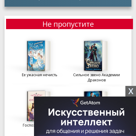
Не пропустите
Ее ужасная нечисть
Сильное звено Академии
Драконов
X
Госпожа портниха
Осколки вечности в
Академии Судьбы