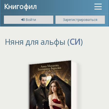
Книгофил
Toggle
navigat
Войти
Зарегистрироваться
Няня для альфы (
СИ
)