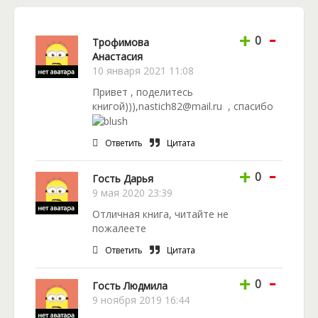
истории может измениться. Что стоит Лизе
победить в каком-то конкурсе? Да раз плюнуть! Но
-
все ли так легко? Только планы могут пошатнуться,
+
0
Трофимова
ведь в этом мире ей встретится некто, о ком она
Анастасия
всю жизнь мечтала… И что же выберет героиня:
10 января 2021 11:08
родной дом или любовь?
Привет , поделитесь
книгой))),nastich82@mail.ru , спасибо
Ответить
Цитата
-
+
0
Гость Дарья
9 мая 2020 23:39
Отличная книга, читайте не
пожалеете
Ответить
Цитата
-
+
0
Гость Людмила
9 ноября 2019 16:44