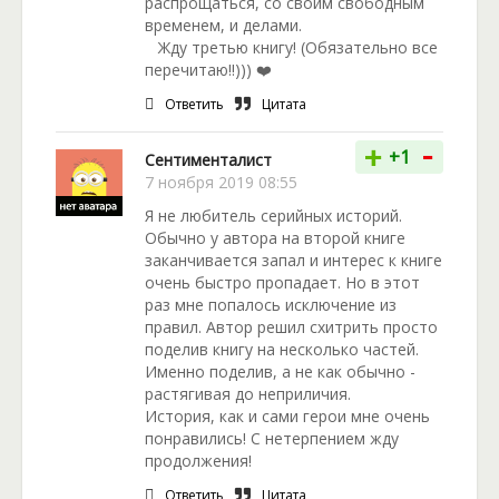
распрощаться, со своим свободным
временем, и делами.
Жду третью книгу! (Обязательно все
перечитаю!!))) ❤️
Ответить
Цитата
-
+
+1
Сентименталист
7 ноября 2019 08:55
Я не любитель серийных историй.
Обычно у автора на второй книге
заканчивается запал и интерес к книге
очень быстро пропадает. Но в этот
раз мне попалось исключение из
правил. Автор решил схитрить просто
поделив книгу на несколько частей.
Именно поделив, а не как обычно -
растягивая до неприличия.
История, как и сами герои мне очень
понравились! С нетерпением жду
продолжения!
Ответить
Цитата