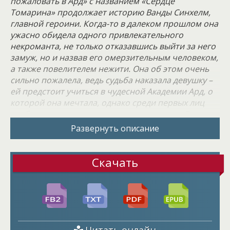
пожаловать в Ард» с названием «Сердце
Томарина» продолжает историю Ванды Синхелм,
главной героини. Когда-то в далеком прошлом она
ужасно обидела одного привлекательного
некроманта, не только отказавшись выйти за него
замуж, но и назвав его омерзительным человеком,
а также повелителем нежити. Она об этом очень
сильно пожалела, ведь судьба наказала девушку –
ей предстоит учиться в чудесной Академии Ард, о
которой она мечтала, однако среди первых лиц
учебного заведения оказывается тот самый
некромант. И он даже не простой преподаватель, а
Развернуть описание
ректор. Без всяких сомнений, он помнит эту
несносную девушку. Что он будет делать?
Уничтожит ее планы на будущее или пожалеет? Об
Скачать
этом вы узнаете, прочитав это увлекательное
любовно-фантастическое произведение.
Ректор и некромант Рэйван – высокий, красивый и
статный мужчина, который, несомненно, может
вскружить одним своим видом голову любой