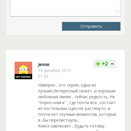
скрывается самый сильный и опасный огненный
демон. Вот так еще недавно неизвестная героиня
0
становится практически звездой не только всего
факультета, но и Академии Ард. Как же решится ее
Отправить
судьба и отношения с Рэйваном? Вас ждут десятки
увлекательных страниц, от которых нельзя
оторваться.
-
+
+2
Jennie
19 декабря 2019
01:20
Наверно , это серия, одна из
лучших.Интересный сюжет ,и хорошая
любовная линия , сейчас редкость. Не
"порно-книга" , где почти все ,состоит
из постельных сцен.Не растянуто, и
почти нет скучных моментов, которые
я ,бы перелистнула...
Книга завлекает , будьте готовы